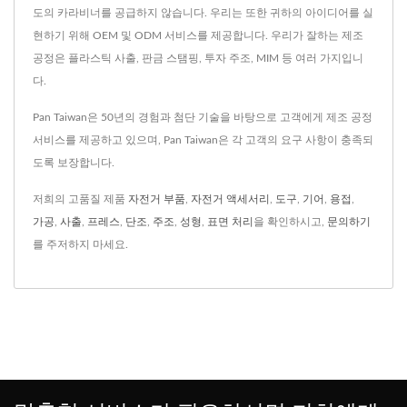
도의 카라비너를 공급하지 않습니다. 우리는 또한 귀하의 아이디어를 실
현하기 위해 OEM 및 ODM 서비스를 제공합니다. 우리가 잘하는 제조
공정은 플라스틱 사출, 판금 스탬핑, 투자 주조, MIM 등 여러 가지입니
다.
Pan Taiwan은 50년의 경험과 첨단 기술을 바탕으로 고객에게 제조 공정
서비스를 제공하고 있으며, Pan Taiwan은 각 고객의 요구 사항이 충족되
도록 보장합니다.
저희의 고품질 제품
자전거 부품
,
자전거 액세서리
,
도구
,
기어
,
용접
,
가공
,
사출
,
프레스
,
단조
,
주조
,
성형
,
표면 처리
을 확인하시고,
문의하기
를 주저하지 마세요.