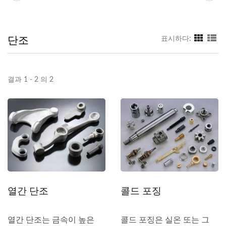
단조
표시하다:
결과 1 - 2 의 2
열간 단조
콜드 포징
열간 단조는 금속이 높은
콜드 포징은 실온 또는 그