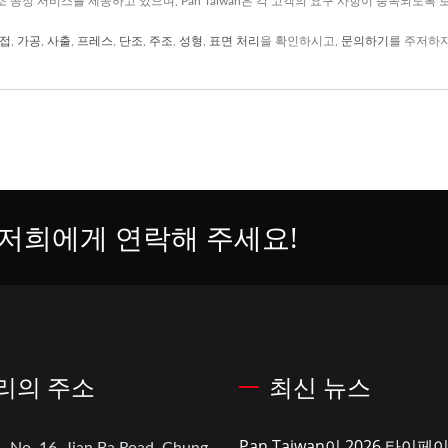
제조 공정 서비스를 제공하고 있으며, Pan Taiwan은 각 고객의 요구 사항이 충족되도록
접
,
가공
,
사출
,
프레스
,
단조
,
주조
,
성형
,
표면 처리
을 확인하시고,
문의하기
를 주저하지
저희에게 연락해 주세요!
리의 주소
최신 뉴스
Pan Taiwan이 2026 타이