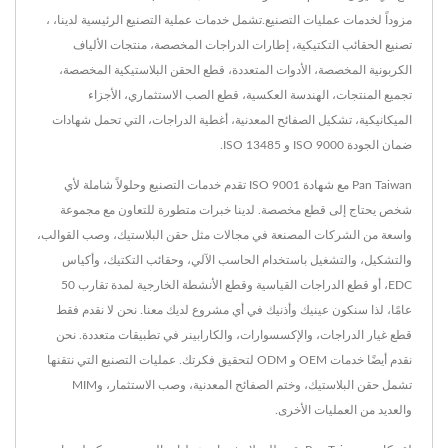
مزوداً لخدمات عمليات التصنيع.تشمل خدمات عملية التصنيع الرئيسية لدينا، ،
تصنيع الحقائب التكتيكية، إطارات الدراجات المخصصة، منتجات الألياف
الكربونية المخصصة، الأدوات المتعددة، قطع الحقن البلاستيكية المخصصة،
تجميع المنتجات، الهندسة العكسية، قطع الصب الاستثماري، الأجزاء
الميكانيكية، تشكيل الصفائح المعدنية، أغطية الدراجات، التي تحمل شهادات
ضمان الجودة ISO 9000 و ISO 13485.
Pan Taiwan مع شهادة ISO 9001 تقدم خدمات التصنيع وحلولاً شاملة لأي
شخص يحتاج إلى قطع مخصصة. لدينا خبرات متطورة للتعاون مع مجموعة
واسعة من الشركات المصنعة في مجالات مثل حقن البلاستيك، وصب القوالب،
والتشكيل، والتشغيل باستخدام الحاسب الآلي، وحقائب التكتيك، وأكياس
EDC، أو قطع الدراجات القياسية وقطع الأنشطة الخارجية لمدة تقارب 50
عامًا، لذا سنكون عينيك وأذنيك في أي مشروع لديك معنا. نحن لا نقدم فقط
قطع غيار الدراجات، والإكسسوارات، والكارابينر في تطبيقات متعددة. نحن
نقدم أيضًا خدمات OEM و ODM لتحقيق فكرتك. عمليات التصنيع التي نتقنها
تشمل حقن البلاستيك، وختم الصفائح المعدنية، وصب الاستثمار، وMIM
والعديد من العمليات الأخرى.