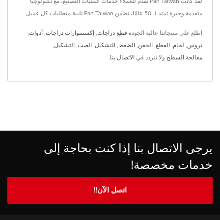
لقد كانت Pan Taiwan تقدم للعملاء خدمات عمليات التصنيع، مع تكنولوجيا
متقدمة وخبرة تمتد لـ 50 عامًا، تضمن Pan Taiwan تلبية متطلبات كل عميل.
اطلع على منتجاتنا عالية الجودة
قطع دراجات
,
إكسسوارات دراجات
,
أدوات
,
تروس
,
لحام
,
القطع
,
الحقن
,
الضغط
,
التشكيل
,
الصب
,
التشكيل
,
معالجة السطح
ولا تتردد في
الاتصال بنا
.
يرجى الاتصال بنا إذا كنت بحاجة إلى
خدمات مخصصة!
اتصل الآن!!