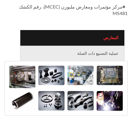
مركز مؤتمرات ومعارض ملبورن (MCEC)، رقم الكشك
MS481
المعارض
عملية التصنيع ذات الصلة