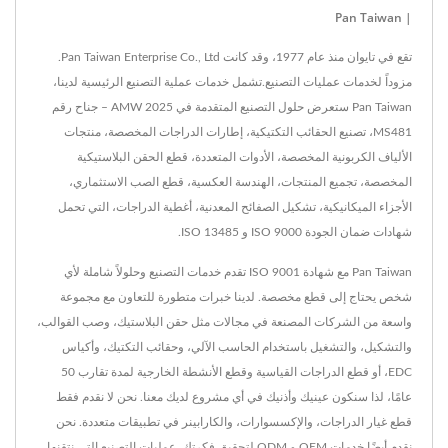
| Pan Taiwan
تقع في تايوان منذ عام 1977، وقد كانت Pan Taiwan Enterprise Co., Ltd.
مزوداً لخدمات عمليات التصنيع.تشمل خدمات عملية التصنيع الرئيسية لدينا،
Pan Taiwan ستعرض حلول التصنيع المتقدمة في AMW 2025 – جناح رقم
MS481، تصنيع الحقائب التكتيكية، إطارات الدراجات المخصصة، منتجات
الألياف الكربونية المخصصة، الأدوات المتعددة، قطع الحقن البلاستيكية
المخصصة، تجميع المنتجات، الهندسة العكسية، قطع الصب الاستثماري،
الأجزاء الميكانيكية، تشكيل الصفائح المعدنية، أغطية الدراجات، التي تحمل
شهادات ضمان الجودة ISO 9000 و ISO 13485.
Pan Taiwan مع شهادة ISO 9001 تقدم خدمات التصنيع وحلولاً شاملة لأي
شخص يحتاج إلى قطع مخصصة. لدينا خبرات متطورة للتعاون مع مجموعة
واسعة من الشركات المصنعة في مجالات مثل حقن البلاستيك، وصب القوالب،
والتشكيل، والتشغيل باستخدام الحاسب الآلي، وحقائب التكتيك، وأكياس
EDC، أو قطع الدراجات القياسية وقطع الأنشطة الخارجية لمدة تقارب 50
عامًا، لذا سنكون عينيك وأذنيك في أي مشروع لديك معنا. نحن لا نقدم فقط
قطع غيار الدراجات، والإكسسوارات، والكارابينر في تطبيقات متعددة. نحن
نقدم أيضًا خدمات OEM و ODM لتحقيق فكرتك. عمليات التصنيع التي نتقنها