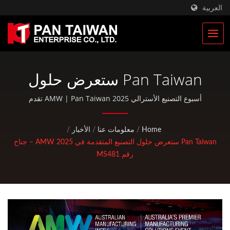
العربية
Pan Taiwan ستعرض حلول
التصنيع المتقدمة في AMW
أسبوع التصنيع الأسترالي 2025 AMW | Pan Taiwan تقدم
خدمات OEM / ODM مثل خدمة حقن البلاستيك، الصب بالقالب،
2025 – جناح رقم MS481 |
التشكيل، التشغيل باستخدام CNC، أكياس EDC، وأجزاء
Home
/
معلومات عنا
/
الأخبار
/
الدراجات الهوائية والنشاطات الخارجية القياسية.
شركة تصنيع قطع سيارات من
Pan Taiwan ستعرض حلول التصنيع المتقدمة في AMW 2025 – جناح
رقم MS481
ألياف الكربون وقطع دراجات
الجبال | Pan Taiwan