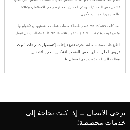
تشمل حقن البلاستيك، وختم الصفائح المعدنية، وصب الاستثمار، وMIM
والعديد من العمليات الأخرى.
لقد كانت Pan Taiwan تقدم للعملاء خدمات عمليات التصنيع، مع تكنولوجيا
متقدمة وخبرة تمتد لـ 50 عامًا، تضمن Pan Taiwan تلبية متطلبات كل عميل.
اطلع على منتجاتنا عالية الجودة
قطع دراجات
,
إكسسوارات دراجات
,
أدوات
,
تروس
,
لحام
,
القطع
,
الحقن
,
الضغط
,
التشكيل
,
الصب
,
التشكيل
,
معالجة السطح
ولا تتردد في
الاتصال بنا
.
يرجى الاتصال بنا إذا كنت بحاجة إلى
خدمات مخصصة!