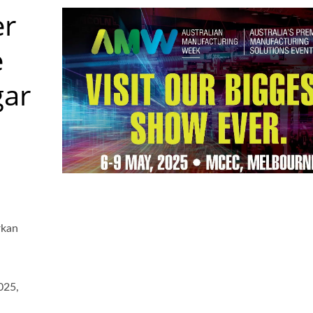
er
e
gar
rkan
025,