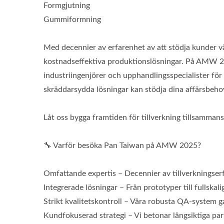
Formgjutning
Gummiformning
Med decennier av erfarenhet av att stödja kunder vär
kostnadseffektiva produktionslösningar. På AMW 202
industriingenjörer och upphandlingsspecialister för
skräddarsydda lösningar kan stödja dina affärsbeho
Låt oss bygga framtiden för tillverkning tillsamman
🔧 Varför besöka Pan Taiwan på AMW 2025?
Omfattande expertis – Decennier av tillverkningser
Integrerade lösningar – Från prototyper till fullskali
Strikt kvalitetskontroll – Våra robusta QA-system ga
Kundfokuserad strategi – Vi betonar långsiktiga pa