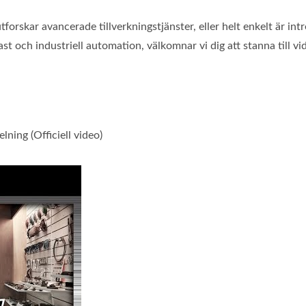
forskar avancerade tillverkningstjänster, eller helt enkelt är int
t och industriell automation, välkomnar vi dig att stanna till vi
ing (Officiell video)
årt helt nya showroom – OEM-avdelning (Officiell video)