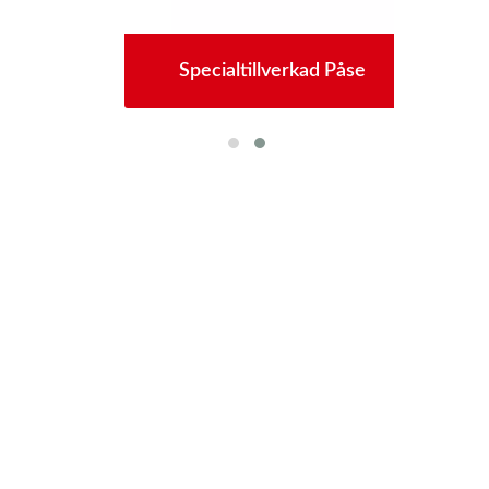
yg
Specialtillverkad Påse
P