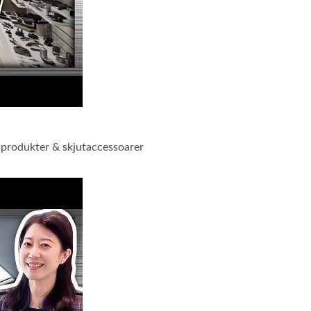
produkter & skjutaccessoarer
 Total Solution, vapenrengöringsprodukter & skjutaccessoarer