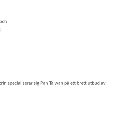
pecialtillverkad Påse
Portabla Multiverkt
 och
.
in specialiserar sig Pan Taiwan på ett brett utbud av