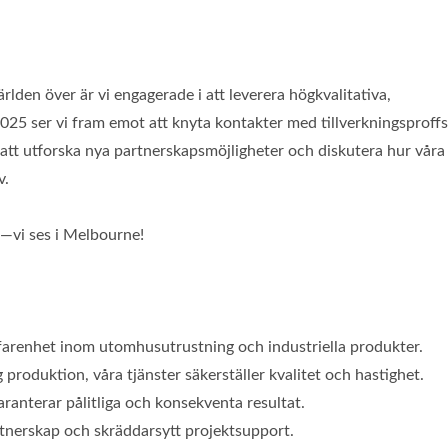
lden över är vi engagerade i att leverera högkvalitativa,
5 ser vi fram emot att knyta kontakter med tillverkningsproffs
 att utforska nya partnerskapsmöjligheter och diskutera hur våra
v.
s—vi ses i Melbourne!
farenhet inom utomhusutrustning och industriella produkter.
g produktion, våra tjänster säkerställer kvalitet och hastighet.
ranterar pålitliga och konsekventa resultat.
rtnerskap och skräddarsytt projektsupport.