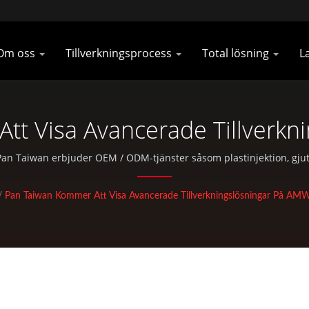
Om oss
Tillverkningsprocess
Total lösning
L
tt Visa Avancerade Tillverkn
S481 | Kolfiberbilsdelar Oc
 Pan Taiwan erbjuder OEM / ODM-tjänster såsom plastinjektion, gju
standarddelar för cyklar och utomhusaktiviteter.
Tillverkare | Pan Taiwan
/
Pan Taiwan Kommer Att Visa Avancerade Tillverkningslösningar På A