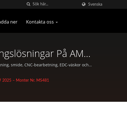
Svenska
adda ner
Kontakta oss
ingslösningar På AMW
h Mountainbike-Delar
tning, smide, CNC-bearbetning, EDC-väskor och
MW 2025 – Monter Nr. MS481