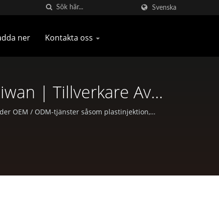
Svenska
adda ner
Kontakta oss
aiwan | Tillverkare Av
gar | Pan Taiwan
der OEM / ODM-tjänster såsom plastinjektion,
tomhusaktiviteter.