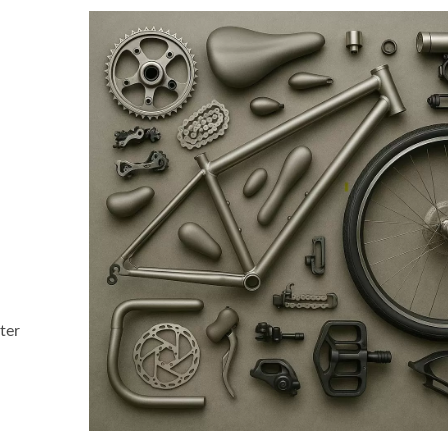
,
ter