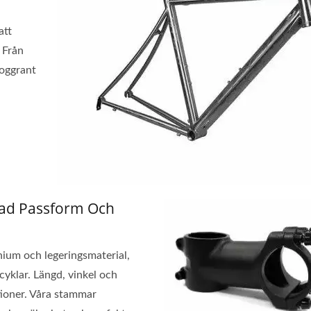
att
 Från
noggrant
pecialtillverkad Påse
Portabla Multiverkt
ad Passform Och
nium och legeringsmaterial,
cyklar. Längd, vinkel och
tioner. Våra stammar