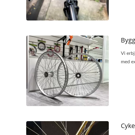
Bygg
Vi erb
med ex
Cyke