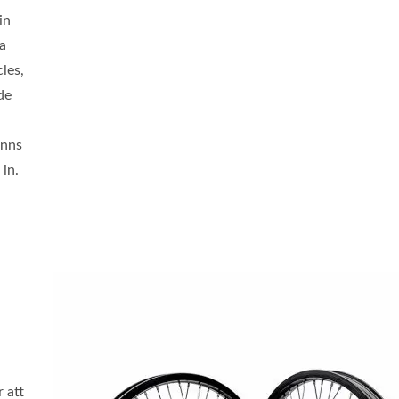
in
pa
les,
de
inns
 in.
r att