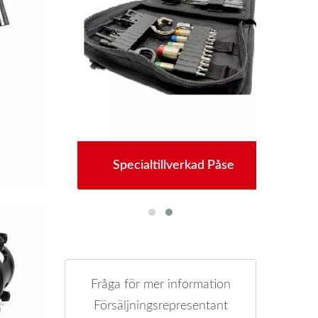
yg
Specialtillverkad Påse
P
Fråga för mer information
Försäljningsrepresentant