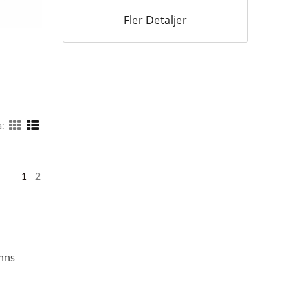
Fler Detaljer
a:
1
2
inns