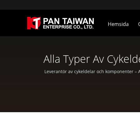
Hemsida
Alla Typer Av Cykelde
Skräddarsydda K
Leverantör av cykeldelar och komponenter – 
gjutning, smidnin