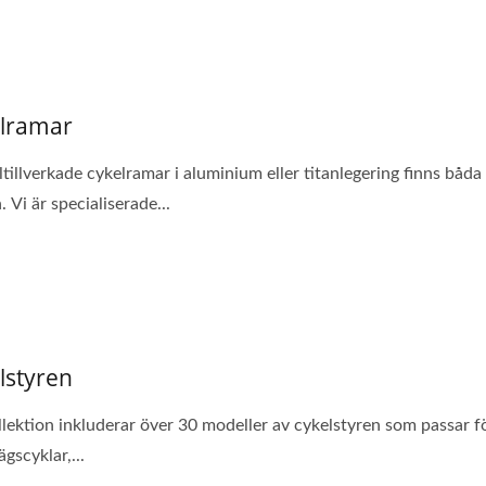
lramar
ltillverkade cykelramar i aluminium eller titanlegering finns båda
 Vi är specialiserade...
lstyren
llektion inkluderar över 30 modeller av cykelstyren som passar f
gscyklar,...