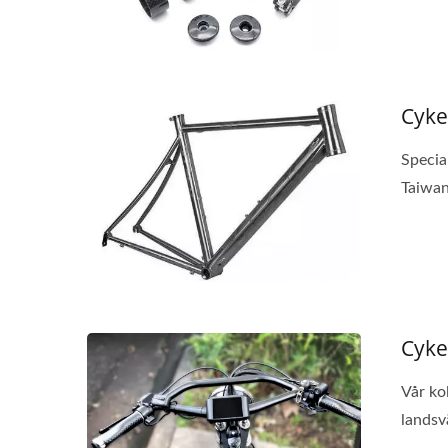
Cyke
Specia
Taiwan.
Cyke
Vår ko
landsvä