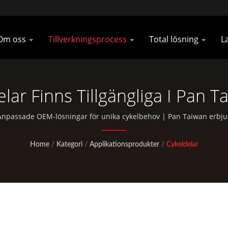
Om oss
Tillverkningsprocess
Total lösning
L
lar Finns Tillgängliga I Pan T
lättrings- Och Jaktutrustnin
Anpassade OEM-lösningar för unika cykelbehov | Pan Taiwan erbju
g, CNC-bearbetning, EDC-väskor och standarddelar för cyklar och u
Home
/
Kategori
/
Applikationsprodukter
/
Cykeldelar