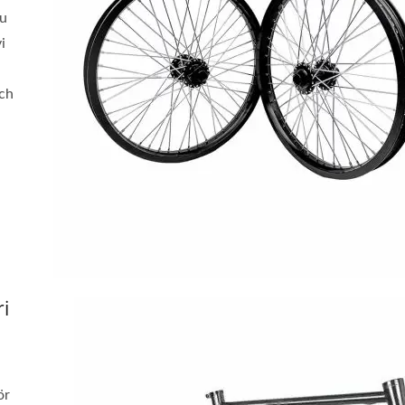
du
i
och
i
ör