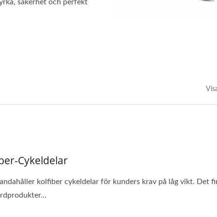
yrka, säkerhet och perfekt
Vis
iber-Cykeldelar
handahåller kolfiber cykeldelar för kunders krav på låg vikt. Det f
rdprodukter...