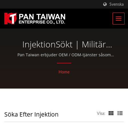
Svenska
InjektionSökt | Militär
Taktiska Väskor & Militär
Pan Taiwan erbjuder OEM / ODM-tjänster såsom
plastinjektion, gjutning, smide, CNC-bearbetning, EDC-
Ryggsäckstillverkare | Pan
väskor och standarddelar för cyklar och
Home
utomhusaktiviteter.
Taiwan
Söka Efter Injektion
Visa: