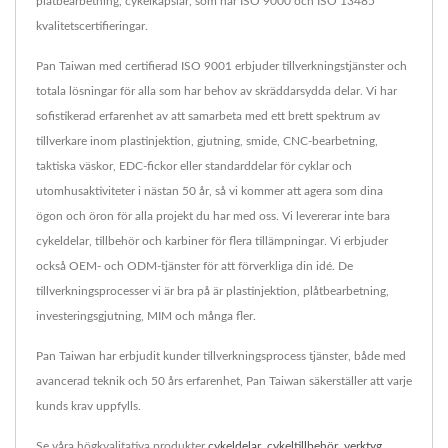
plåtbearbetning, cykelkapslar, som har ISO 9000 och ISO 13485
kvalitetscertifieringar.
Pan Taiwan med certifierad ISO 9001 erbjuder tillverkningstjänster och
totala lösningar för alla som har behov av skräddarsydda delar. Vi har
sofistikerad erfarenhet av att samarbeta med ett brett spektrum av
tillverkare inom plastinjektion, gjutning, smide, CNC-bearbetning,
taktiska väskor, EDC-fickor eller standarddelar för cyklar och
utomhusaktiviteter i nästan 50 år, så vi kommer att agera som dina
ögon och öron för alla projekt du har med oss. Vi levererar inte bara
cykeldelar, tillbehör och karbiner för flera tillämpningar. Vi erbjuder
också OEM- och ODM-tjänster för att förverkliga din idé. De
tillverkningsprocesser vi är bra på är plastinjektion, plåtbearbetning,
investeringsgjutning, MIM och många fler.
Pan Taiwan har erbjudit kunder tillverkningsprocess tjänster, både med
avancerad teknik och 50 års erfarenhet, Pan Taiwan säkerställer att varje
kunds krav uppfylls.
Se våra högkvalitativa produkter
cykeldelar
,
cykeltillbehör
,
verktyg
,