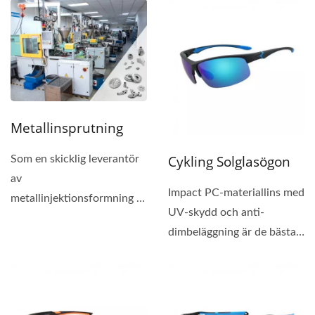
Metallinsprutning
Cykling Solglasögon
Som en skicklig leverantör
av
Impact PC-materiallins med
metallinjektionsformning i
UV-skydd och anti-
Taiwan har vi hjälpt till att
dimbeläggning är de bästa
tillverka...
för cykelglasögon....