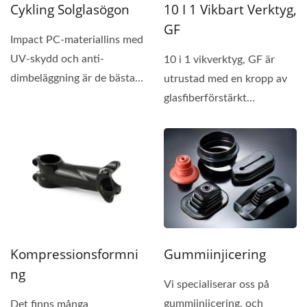
Cykling Solglasögon
10 I 1 Vikbart Verktyg,
GF
Impact PC-materiallins med
UV-skydd och anti-
10 i 1 vikverktyg, GF är
dimbeläggning är de bästa
utrustad med en kropp av
för cykelglasögon....
glasfiberförstärkt
injektionsgjutning,...
Kompressionsformni
Gummiinjicering
Ng
Vi specialiserar oss på
gummiinjicering, och
Det finns många