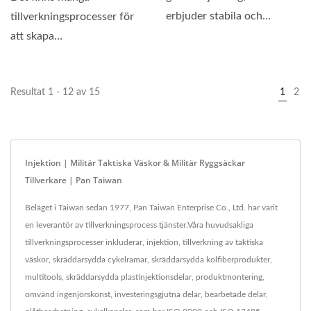
erbjuder stabila och
tillverkningsprocesser för
högprecisionsproduktionsmöjli
att skapa
kolfiberkomponenter, här
på Pai Taiwan...
Resultat 1 - 12 av 15
1
2
Injektion | Militär Taktiska Väskor & Militär Ryggsäckar
Tillverkare | Pan Taiwan
Beläget i Taiwan sedan 1977, Pan Taiwan Enterprise Co., Ltd. har varit
en leverantör av tillverkningsprocess tjänster.Våra huvudsakliga
tillverkningsprocesser inkluderar, injektion, tillverkning av taktiska
väskor, skräddarsydda cykelramar, skräddarsydda kolfiberprodukter,
multitools, skräddarsydda plastinjektionsdelar, produktmontering,
omvänd ingenjörskonst, investeringsgjutna delar, bearbetade delar,