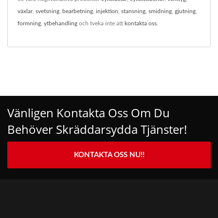
växlar
,
svetsning
,
bearbetning
,
injektion
,
stansning
,
smidning
,
gjutning
,
formning
,
ytbehandling
och tveka inte att
kontakta oss
.
Vänligen Kontakta Oss Om Du
Behöver Skräddarsydda Tjänster!
KONTAKTA OSS NU!!