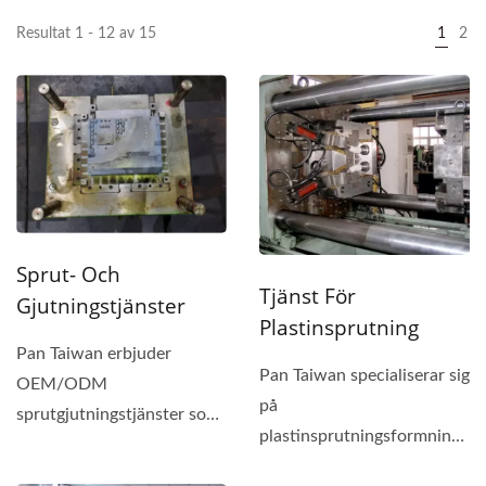
Resultat 1 - 12 av 15
1
2
Sprut- Och
Tjänst För
Gjutningstjänster
Plastinsprutning
Pan Taiwan erbjuder
Pan Taiwan specialiserar sig
OEM/ODM
på
sprutgjutningstjänster som
plastinsprutningsformningstj
specialiserar sig på plast-,
och erbjuder anpassade...
gummi-...