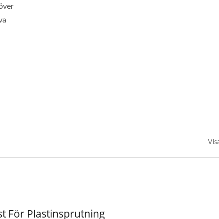
över
va
Vis
st För Plastinsprutning