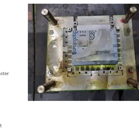
ster
t