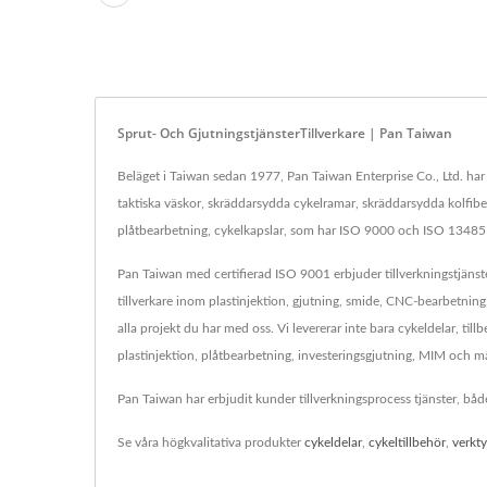
Sprut- Och GjutningstjänsterTillverkare | Pan Taiwan
Beläget i Taiwan sedan 1977, Pan Taiwan Enterprise Co., Ltd. har v
taktiska väskor, skräddarsydda cykelramar, skräddarsydda kolfibe
plåtbearbetning, cykelkapslar, som har ISO 9000 och ISO 13485 kv
Pan Taiwan med certifierad ISO 9001 erbjuder tillverkningstjänste
tillverkare inom plastinjektion, gjutning, smide, CNC-bearbetning
alla projekt du har med oss. Vi levererar inte bara cykeldelar, til
plastinjektion, plåtbearbetning, investeringsgjutning, MIM och må
Pan Taiwan har erbjudit kunder tillverkningsprocess tjänster, båd
Se våra högkvalitativa produkter
cykeldelar
,
cykeltillbehör
,
verkt