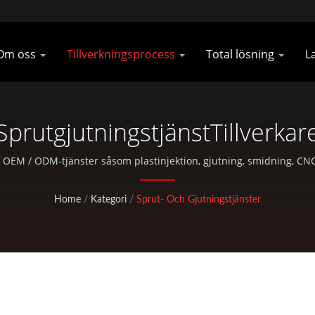
Om oss
Tillverkningsprocess
Total lösning
L
SprutgjutningstjänstTillverkar
 OEM / ODM-tjänster såsom plastinjektion, gjutning, smidning, CN
cyklar och utomhusaktiviteter.
Home
/
Kategori
/
Sprut- Och Gjutningstjänster