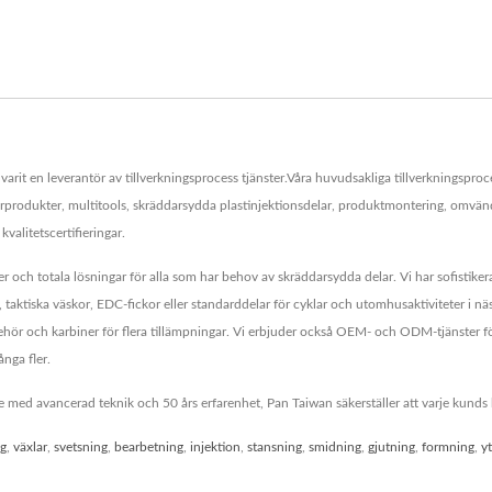
arit en leverantör av tillverkningsprocess tjänster.Våra huvudsakliga tillverkningsproce
rprodukter, multitools, skräddarsydda plastinjektionsdelar, produktmontering, omvänd 
alitetscertifieringar.
r och totala lösningar för alla som har behov av skräddarsydda delar. Vi har sofistike
, taktiska väskor, EDC-fickor eller standarddelar för cyklar och utomhusaktiviteter i 
lbehör och karbiner för flera tillämpningar. Vi erbjuder också OEM- och ODM-tjänster för 
nga fler.
e med avancerad teknik och 50 års erfarenhet, Pan Taiwan säkerställer att varje kunds 
yg
,
växlar
,
svetsning
,
bearbetning
,
injektion
,
stansning
,
smidning
,
gjutning
,
formning
,
y