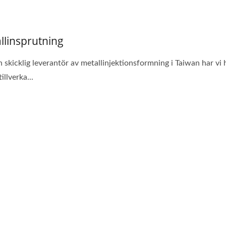
llinsprutning
pecialtillverkad Påse
Portabla Multiverkt
 skicklig leverantör av metallinjektionsformning i Taiwan har vi 
 tillverka...