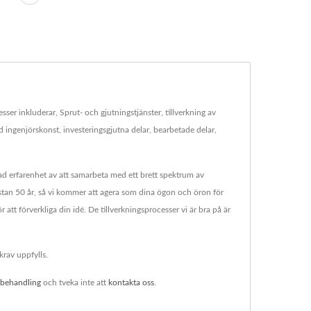
sser inkluderar, Sprut- och gjutningstjänster, tillverkning av
ingenjörskonst, investeringsgjutna delar, bearbetade delar,
rad erfarenhet av att samarbeta med ett brett spektrum av
nästan 50 år, så vi kommer att agera som dina ögon och öron för
att förverkliga din idé. De tillverkningsprocesser vi är bra på är
krav uppfylls.
tbehandling
och tveka inte att
kontakta oss
.