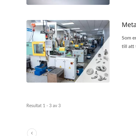
Meta
Portabla Multiverktyg
S
Som en
till att
Resultat 1 - 3 av 3