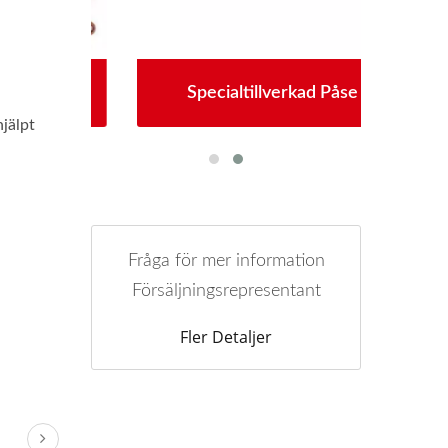
yg
Specialtillverkad Påse
P
hjälpt
Fråga för mer information
Försäljningsrepresentant
Fler Detaljer