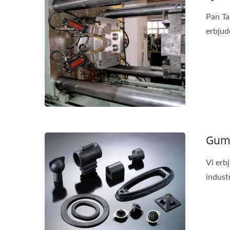
Pan Ta
erbjud
Gum
Vi erb
industr