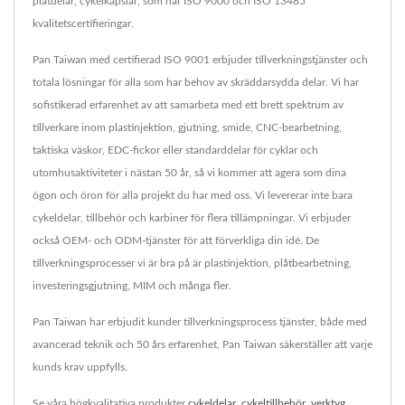
plåtdelar, cykelkapslar, som har ISO 9000 och ISO 13485
kvalitetscertifieringar.
Pan Taiwan med certifierad ISO 9001 erbjuder tillverkningstjänster och
totala lösningar för alla som har behov av skräddarsydda delar. Vi har
sofistikerad erfarenhet av att samarbeta med ett brett spektrum av
tillverkare inom plastinjektion, gjutning, smide, CNC-bearbetning,
taktiska väskor, EDC-fickor eller standarddelar för cyklar och
utomhusaktiviteter i nästan 50 år, så vi kommer att agera som dina
ögon och öron för alla projekt du har med oss. Vi levererar inte bara
cykeldelar, tillbehör och karbiner för flera tillämpningar. Vi erbjuder
också OEM- och ODM-tjänster för att förverkliga din idé. De
tillverkningsprocesser vi är bra på är plastinjektion, plåtbearbetning,
investeringsgjutning, MIM och många fler.
Pan Taiwan har erbjudit kunder tillverkningsprocess tjänster, både med
avancerad teknik och 50 års erfarenhet, Pan Taiwan säkerställer att varje
kunds krav uppfylls.
Se våra högkvalitativa produkter
cykeldelar
,
cykeltillbehör
,
verktyg
,