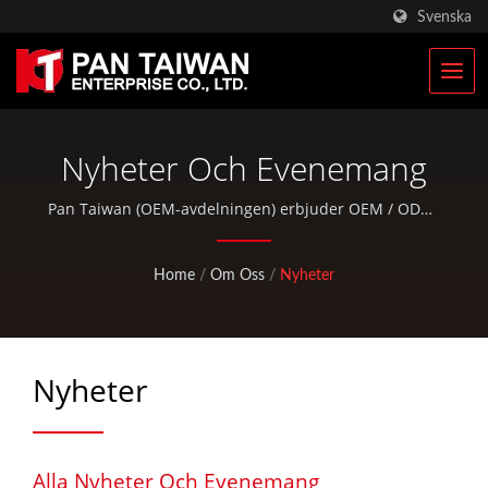
Svenska
Nyheter Och Evenemang
Pan Taiwan (OEM-avdelningen) erbjuder OEM / ODM-
tjänster och totala lösningar för cykeldelar och
utomhusprodukter, och vi tillhandahåller även färdiga
Home
/
Om Oss
/
Nyheter
produkter av utmärkt kvalitet.
Nyheter
Alla Nyheter Och Evenemang