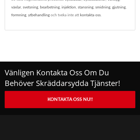
växlar
,
svetsning
,
bearbetning
,
injektion
,
stansning
,
smidning
,
gjutning
,
formning
,
ytbehandling
och tveka inte att
kontakta oss
.
Vänligen Kontakta Oss Om Du
Behöver Skräddarsydda Tjänster!
KONTAKTA OSS NU!!