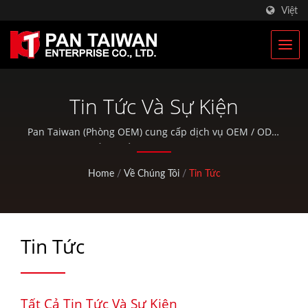
Việt
Tin Tức Và Sự Kiện
Pan Taiwan (Phòng OEM) cung cấp dịch vụ OEM / ODM
và giải pháp tổng thể cho các bộ phận xe đạp và sản
phẩm ngoài trời, và chúng tôi cũng cung cấp các sản
Home
/
Về Chúng Tôi
/
Tin Tức
phẩm có sẵn với chất lượng xuất sắc.
Tin Tức
Tất Cả Tin Tức Và Sự Kiện