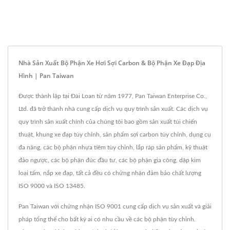
Nhà Sản Xuất Bộ Phận Xe Hơi Sợi Carbon & Bộ Phận Xe Đạp Địa
Hình | Pan Taiwan
Được thành lập tại Đài Loan từ năm 1977, Pan Taiwan Enterprise Co.,
Ltd. đã trở thành nhà cung cấp dịch vụ quy trình sản xuất. Các dịch vụ
quy trình sản xuất chính của chúng tôi bao gồm sản xuất túi chiến
thuật, khung xe đạp tùy chỉnh, sản phẩm sợi carbon tùy chỉnh, dụng cụ
đa năng, các bộ phận nhựa tiêm tùy chỉnh, lắp ráp sản phẩm, kỹ thuật
đảo ngược, các bộ phận đúc đầu tư, các bộ phận gia công, dập kim
loại tấm, nắp xe đạp, tất cả đều có chứng nhận đảm bảo chất lượng
ISO 9000 và ISO 13485.
Pan Taiwan với chứng nhận ISO 9001 cung cấp dịch vụ sản xuất và giải
pháp tổng thể cho bất kỳ ai có nhu cầu về các bộ phận tùy chỉnh.