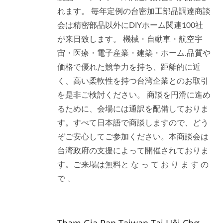
れます。 毎年定例の台密加工部品調達商談
会は精密部品以外にDIYホーム関連100社
が来日致します。 機械・自動車・航空宇
宙・医療・電子産業・建築・ホーム.品質や
価格で優れた競争力を持ち、距離的に近
く、高い柔軟性を持つ台湾企業とのお取引
を是非ご検討ください。 商談を円滑に進め
るために、会場には通訳を配備しておりま
す。すべて日本語で商談しますので、どう
ぞご安心してご参加ください。本商談会は
台湾政府の支援によって開催されておりま
す。ご来場は無料と な っ て お り ま す の
で 、