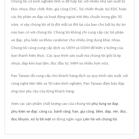
Chúng tôi có kinh nghiệm tinh vi để hợp tác với nhiều nhà sản xuất từ
Đúc nhựa, Đúc chết, Rèn, gia công CNC, Túi chiến thuật, túi EDC hoặc
các bộ phận xe đạp và hoạt động ngoài trời tiêu chuẩn trong gần 50
năm, vì vậy chúng tôi sẽ là đôi mắt và đôi tai của bạn cho bất kỳ dự án
nào bạn có với chúng tôi. Chúng tôi không chỉ cung cấp các bộ phận
xe đạp, phụ kiện và khóa carabiner cho nhiều ứng dụng khác nhau.
Chúng tôi cũng cung cấp dịch vụ OEM và ODM để biến ý tưởng của
bạn thành hiện thực. Các quy trình sản xuất mà chúng tôi giỏi là ép
nhựa, dập kim loại tấm, đúc đầu tư, MIM và nhiều hơn nữa.
Pan Taiwan đã cung cấp cho khách hàng dịch vụ quy trình sản xuất, với
công nghệ tiên tiến và 50 năm kinh nghiệm, Pan Taiwan đảm bảo đáp
ứng mọi yêu cầu của từng khách hàng.
Xem các sản phẩm chất lượng cao của chúng tôi
phụ tùng xe đạp
,
phụ kiện xe đạp
,
công cụ
,
bánh răng
,
hàn
,
gia công
,
tiêm
,
dập
,
rèn
,
đúc
,
đúc khuôn
,
xử lý bề mặt
và đừng ngần ngại
Liên hệ với chúng tôi
.