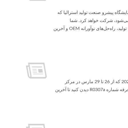
P با افتخار اعلام می‌کند که در هفته تولید استرالیا (AMW) 2025، نمایشگاه پیشرو صنعت تولید استرالیا که
کز همایش‌ها و نمایشگاه‌های ملبورن (MCEC) برگزار می‌شود، شرکت خواهد کرد. شما
می‌توانید ما را در غرفه شماره MS481 پیدا کنید، جایی که فناوری‌های پیشرفته تولید، راه‌حل‌های نوآورانه OEM و آخرین
Pan Taiwan با خوشحالی اعلام می‌کند که در نمایشگاه دوچرخه‌سواری تایپه 2025 که از 26 تا 29 مارس در مرکز
نمایشگاهی نانگانگ تایپه، سالن 2 برگزار می‌شود، شرکت خواهد کرد. از ما در غرفه شماره R0307a دیدن کنید تا آخرین