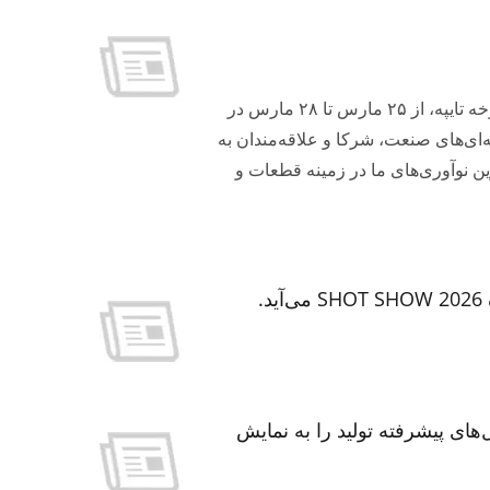
ابزارهای چندکاره قابل حمل
شماره غرفه N0419a مرکز نمایشگاهی تایپه نانگانگ، سالن 1 نمایشگاه دوچرخه تایپه، از ۲۵ مارس تا ۲۸ مارس در
با کمال میل از حرفه‌ای‌های صنعت، شرکا و علاقه‌مندان به
شماره N0419a ما بازدید کنند و آخرین نوآوری‌های ما در زمینه قطعات و
مایشگاه AMW 2025 – غرفه شماره MS481 راه‌حل‌های پیشرفته تولید را به نمایش