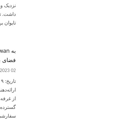
نزدیک و 
داشت. تم
تایوان ب
فضای با
02 Jun, 2023
ارائه‌ده
از غرفه‌
گسترده م
سفارشی ر