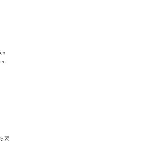
en.
nen.
u
湾から製