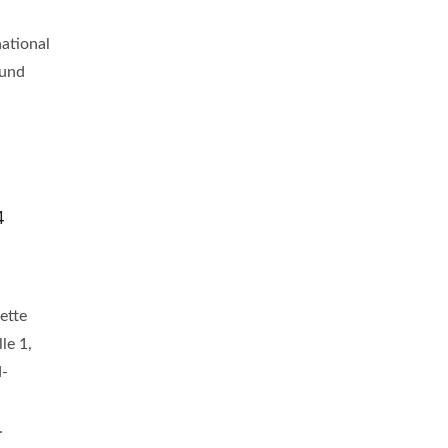
ational
 und
4
ette
le 1,
d-
.