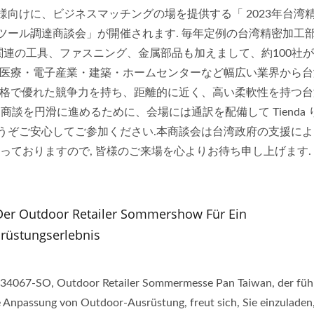
向けに、ビジネスマッチングの場を提供する「 2023年台湾
ツール調達商談会」が開催されます. 毎年定例の台湾精密加工
関連の工具、ファスニング、金属部品も加えまして、約100社
・医療・電子産業・建築・ホームセンターなど幅広い業界から台
価格で優れた競争力を持ち、距離的に近く、高い柔軟性を持つ台
うぞご安心してご参加ください.本商談会は台湾政府の支援によ
なっておりますので, 皆様のご来場を心よりお待ち申し上げます.
Der Outdoor Retailer Sommershow Für Ein
rüstungserlebnis
d 34067-SO, Outdoor Retailer Sommermesse Pan Taiwan, der fü
 Anpassung von Outdoor-Ausrüstung, freut sich, Sie einzuladen