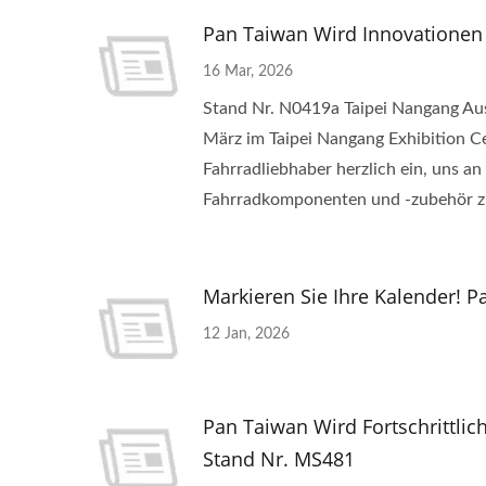
Pan Taiwan Wird Innovationen 
Tragbare
M
16 Mar, 2026
Multifunktionswerkzeuge
Stand Nr. N0419a Taipei Nangang Auss
März im Taipei Nangang Exhibition Ce
Fahrradliebhaber herzlich ein, uns 
Fahrradkomponenten und -zubehör z
Markieren Sie Ihre Kalender!
12 Jan, 2026
Pan Taiwan Wird Fortschrittli
Stand Nr. MS481