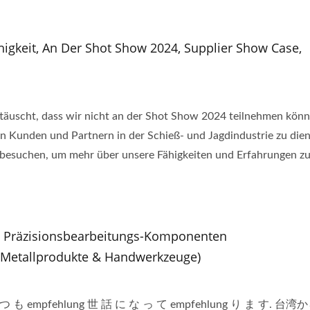
igkeit, An Der Shot Show 2024, Supplier Show Case,
ttäuscht, dass wir nicht an der Shot Show 2024 teilnehmen könn
n Kunden und Partnern in der Schieß- und Jagdindustrie zu die
u besuchen, um mehr über unsere Fähigkeiten und Erfahrungen z
n Präzisionsbearbeitungs-Komponenten
 Metallprodukte & Handwerkzeuge)
se い つ も empfehlung 世 話 に な っ て empfehlung り ま す. 台