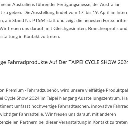
hme an Australiens führender Fertigungsmesse, der Australian
 geben. Die Ausstellung findet vom 17. bis 19. April im Intern
n, am Stand Nr. PT564 statt und zeigt die neuesten Fortschritte
 Wir freuen uns darauf, mit Gleichgesinnten, Branchenprofis und
nstaltung in Kontakt zu treten.
ltige Fahrradprodukte Auf Der TAIPEI CYCLE SHOW 202
on Premium -Fahrradzubehör, wird unsere vielfältige Produktpal
ei Cycle Show 2024 im Taipei Nangang Ausstellungszentrum, Hal
rtiment umfasst hochwertige Fahrradtaschen, innovative Fahrra
wichtiger Fahrradteile. Wir freuen uns darauf, mit anderen
nziellen Partnern bei dieser Veranstaltung in Kontakt zu treten