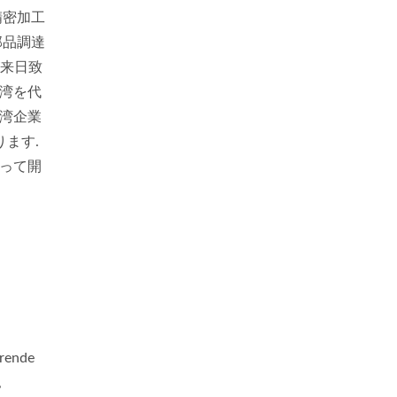
精密加工
部品調達
が来日致
湾を代
湾企業
って開
hrende
,