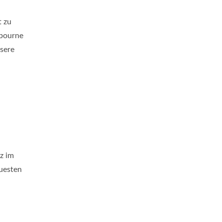
t zu
lbourne
sere
z im
uesten