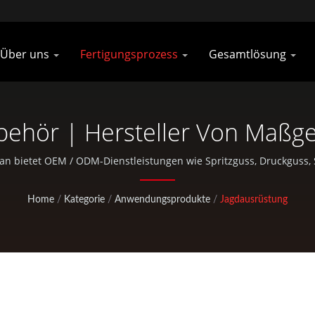
Über uns
Fertigungsprozess
Gesamtlösung
ehör | Hersteller Von Maßge
 Jagdausrüstungen | Pan Ta
wan bietet OEM / ODM-Dienstleistungen wie Spritzguss, Druckgus
Standardteile für Fahrräder und Outdoor-Aktivitäten an.
Home
/
Kategorie
/
Anwendungsprodukte
/
Jagdausrüstung