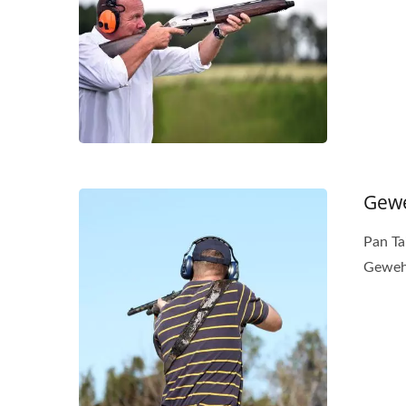
Gew
Tragbare
M
Multifunktionswerkzeuge
Pan Ta
Gewehr