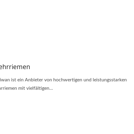
ehrriemen
aßgefertigte Tasche
Tragbare
Multifunktionswerkz
iwan ist ein Anbieter von hochwertigen und leistungsstarken
riemen mit vielfältigen...