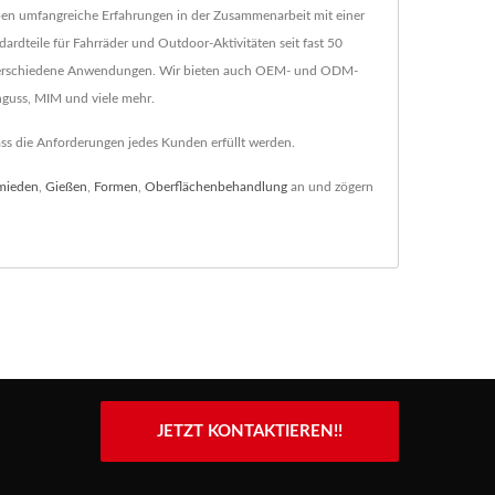
aben umfangreiche Erfahrungen in der Zusammenarbeit mit einer
rdteile für Fahrräder und Outdoor-Aktivitäten seit fast 50
 für verschiedene Anwendungen. Wir bieten auch OEM- und ODM-
inguss, MIM und viele mehr.
dass die Anforderungen jedes Kunden erfüllt werden.
mieden
,
Gießen
,
Formen
,
Oberflächenbehandlung
an und zögern
JETZT KONTAKTIEREN!!