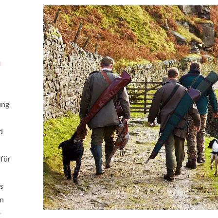
n
ung
d
für
s
en
-