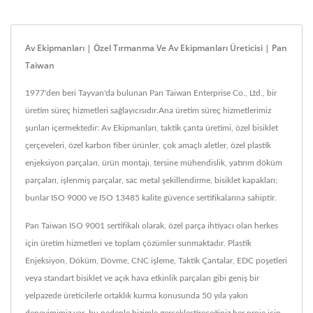
Av Ekipmanları | Özel Tırmanma Ve Av Ekipmanları Üreticisi | Pan
Taiwan
1977'den beri Tayvan'da bulunan Pan Taiwan Enterprise Co., Ltd., bir
üretim süreç hizmetleri sağlayıcısıdır.Ana üretim süreç hizmetlerimiz
şunları içermektedir: Av Ekipmanları, taktik çanta üretimi, özel bisiklet
çerçeveleri, özel karbon fiber ürünler, çok amaçlı aletler, özel plastik
enjeksiyon parçaları, ürün montajı, tersine mühendislik, yatırım döküm
parçaları, işlenmiş parçalar, sac metal şekillendirme, bisiklet kapakları;
bunlar ISO 9000 ve ISO 13485 kalite güvence sertifikalarına sahiptir.
Pan Taiwan ISO 9001 sertifikalı olarak, özel parça ihtiyacı olan herkes
için üretim hizmetleri ve toplam çözümler sunmaktadır. Plastik
Enjeksiyon, Döküm, Dövme, CNC işleme, Taktik Çantalar, EDC poşetleri
veya standart bisiklet ve açık hava etkinlik parçaları gibi geniş bir
yelpazede üreticilerle ortaklık kurma konusunda 50 yıla yakın