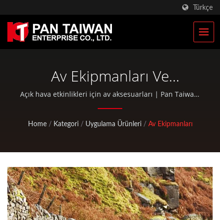
Türkçe
Av Ekipmanları Ve
Aksesuarları | Özel
Açık hava etkinlikleri için av aksesuarları | Pan Taiwan,
Plastik Enjeksiyon Hizmeti, Döküm, Dövme, CNC işleme,
Tırmanma Ve Av
EDC çantaları ve standart bisiklet ve açık hava
Home
/
Kategori
/
Uygulama Ürünleri
/
Av Ekipmanları
Ekipmanları Üreticisi | Pan
etkinlikleri parçaları gibi OEM / ODM hizmetleri
sunmaktadır.
Taiwan