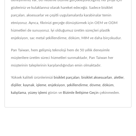
deneyimimiz var, bu nedenle bizimle gerçekleştireceğiniz her proje için
gözleriniz ve kulaklarınız olarak hareket edeceğiz. Sadece bisiklet
parçaları, aksesuarlar ve çeşitli uygulamalarda karabinalar temin
etmiyoruz. Ayrıca, fikrinizi gerçeğe dönüştürmek için OEM ve ODM
hizmetleri de sunuyoruz. İyi olduğumuz üretim süreçleri plastik
enjeksiyon, sac metal şekillendirme, döküm, MIM ve daha birçokudur.
Pan Taiwan, hem gelişmiş teknoloji hem de 50 yıllık deneyimle
müşterilere üretim süreci hizmetleri sunmaktadır, Pan Taiwan her
müşterinin taleplerinin karşılandığından emin olmaktadır.
Yüksek kaliteli ürünlerimizi
bisiklet parçaları
,
bisiklet aksesuarları
,
aletler
,
dişliler
,
kaynak
,
işleme
,
enjeksiyon
,
şekillendirme
,
dövme
,
döküm
,
kalıplama
,
yüzey işlemi
görün ve
Bizimle İletişime Geçin
çekinmeden.