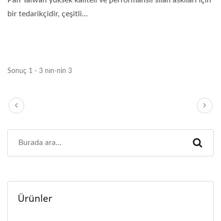
Pan Taiwan yüksek kaliteli ve performanslı silah askıları için
bir tedarikçidir, çeşitli...
Sonuç 1 - 3 nın-nin 3
Ürünler