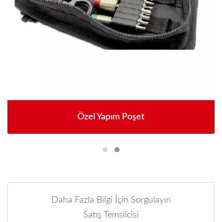
Özel Yapım Poşet
Daha Fazla Bilgi İçin Sorgulayın
Satış Temsilcisi