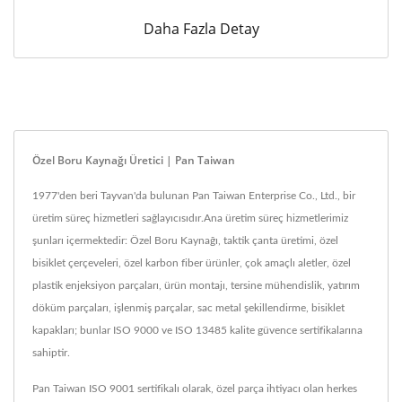
Daha Fazla Detay
Özel Boru Kaynağı Üretici | Pan Taiwan
1977'den beri Tayvan'da bulunan Pan Taiwan Enterprise Co., Ltd., bir
üretim süreç hizmetleri sağlayıcısıdır.Ana üretim süreç hizmetlerimiz
şunları içermektedir: Özel Boru Kaynağı, taktik çanta üretimi, özel
bisiklet çerçeveleri, özel karbon fiber ürünler, çok amaçlı aletler, özel
plastik enjeksiyon parçaları, ürün montajı, tersine mühendislik, yatırım
döküm parçaları, işlenmiş parçalar, sac metal şekillendirme, bisiklet
kapakları; bunlar ISO 9000 ve ISO 13485 kalite güvence sertifikalarına
sahiptir.
Pan Taiwan ISO 9001 sertifikalı olarak, özel parça ihtiyacı olan herkes