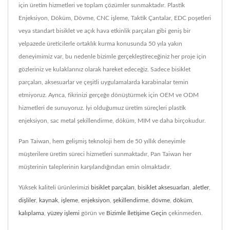
için üretim hizmetleri ve toplam çözümler sunmaktadır. Plastik
Enjeksiyon, Döküm, Dövme, CNC işleme, Taktik Çantalar, EDC poşetleri
veya standart bisiklet ve açık hava etkinlik parçaları gibi geniş bir
yelpazede üreticilerle ortaklık kurma konusunda 50 yıla yakın
deneyimimiz var, bu nedenle bizimle gerçekleştireceğiniz her proje için
gözleriniz ve kulaklarınız olarak hareket edeceğiz. Sadece bisiklet
parçaları, aksesuarlar ve çeşitli uygulamalarda karabinalar temin
etmiyoruz. Ayrıca, fikrinizi gerçeğe dönüştürmek için OEM ve ODM
hizmetleri de sunuyoruz. İyi olduğumuz üretim süreçleri plastik
enjeksiyon, sac metal şekillendirme, döküm, MIM ve daha birçokudur.
Pan Taiwan, hem gelişmiş teknoloji hem de 50 yıllık deneyimle
müşterilere üretim süreci hizmetleri sunmaktadır, Pan Taiwan her
müşterinin taleplerinin karşılandığından emin olmaktadır.
Yüksek kaliteli ürünlerimizi
bisiklet parçaları
,
bisiklet aksesuarları
,
aletler
,
dişliler
,
kaynak
,
işleme
,
enjeksiyon
,
şekillendirme
,
dövme
,
döküm
,
kalıplama
,
yüzey işlemi
görün ve
Bizimle İletişime Geçin
çekinmeden.