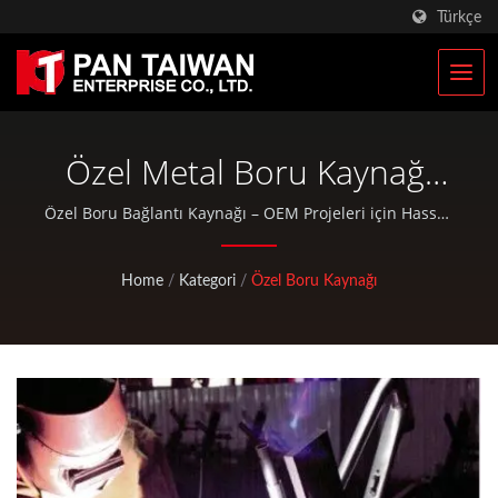
Türkçe
Özel Metal Boru Kaynağı
Üretici
Özel Boru Bağlantı Kaynağı – OEM Projeleri için Hassas
TIG Kaynağı | Pan Taiwan, Plastik Enjeksiyon Hizmeti,
Döküm, Dövme, CNC işleme, EDC çantaları ve standart
Home
/
Kategori
/
Özel Boru Kaynağı
bisiklet ve açık hava etkinlikleri parçaları gibi OEM /
ODM hizmetleri sunmaktadır.