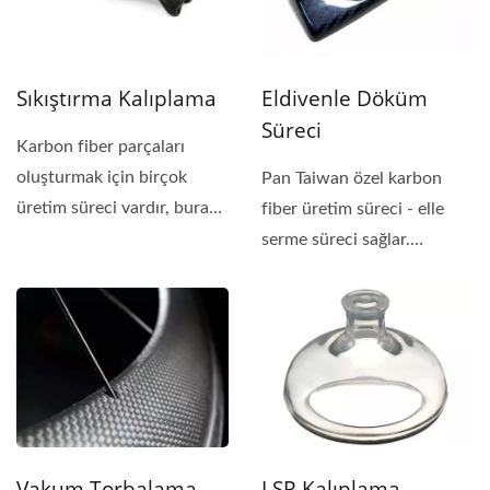
Sıkıştırma Kalıplama
Eldivenle Döküm
Süreci
Karbon fiber parçaları
oluşturmak için birçok
Pan Taiwan özel karbon
üretim süreci vardır, burada
fiber üretim süreci - elle
Pai Taiwan...
serme süreci sağlar.
Eldivenle döküm,...
Vakum Torbalama
LSR Kalıplama