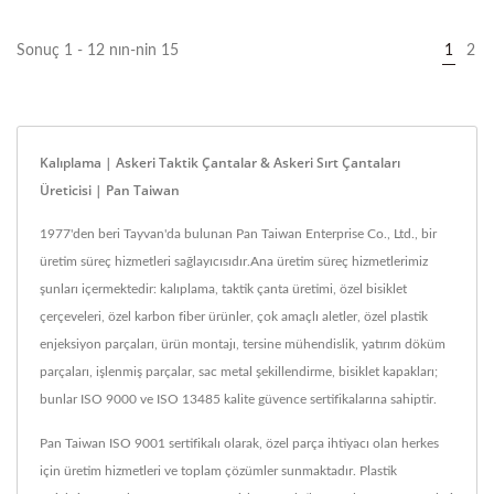
Sonuç 1 - 12 nın-nin 15
1
2
Kalıplama | Askeri Taktik Çantalar & Askeri Sırt Çantaları
Üreticisi | Pan Taiwan
1977'den beri Tayvan'da bulunan Pan Taiwan Enterprise Co., Ltd., bir
üretim süreç hizmetleri sağlayıcısıdır.Ana üretim süreç hizmetlerimiz
şunları içermektedir: kalıplama, taktik çanta üretimi, özel bisiklet
çerçeveleri, özel karbon fiber ürünler, çok amaçlı aletler, özel plastik
enjeksiyon parçaları, ürün montajı, tersine mühendislik, yatırım döküm
parçaları, işlenmiş parçalar, sac metal şekillendirme, bisiklet kapakları;
bunlar ISO 9000 ve ISO 13485 kalite güvence sertifikalarına sahiptir.
Pan Taiwan ISO 9001 sertifikalı olarak, özel parça ihtiyacı olan herkes
için üretim hizmetleri ve toplam çözümler sunmaktadır. Plastik