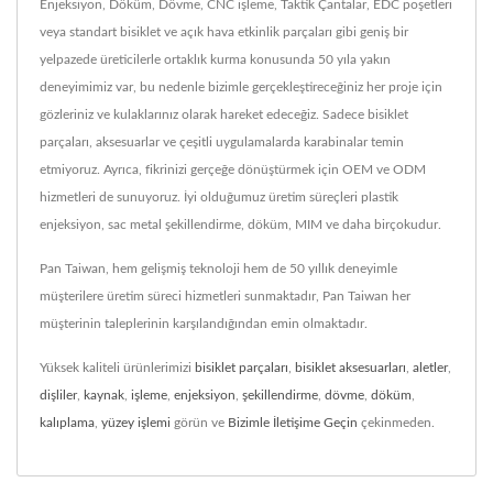
Enjeksiyon, Döküm, Dövme, CNC işleme, Taktik Çantalar, EDC poşetleri
veya standart bisiklet ve açık hava etkinlik parçaları gibi geniş bir
yelpazede üreticilerle ortaklık kurma konusunda 50 yıla yakın
deneyimimiz var, bu nedenle bizimle gerçekleştireceğiniz her proje için
gözleriniz ve kulaklarınız olarak hareket edeceğiz. Sadece bisiklet
parçaları, aksesuarlar ve çeşitli uygulamalarda karabinalar temin
etmiyoruz. Ayrıca, fikrinizi gerçeğe dönüştürmek için OEM ve ODM
hizmetleri de sunuyoruz. İyi olduğumuz üretim süreçleri plastik
enjeksiyon, sac metal şekillendirme, döküm, MIM ve daha birçokudur.
Pan Taiwan, hem gelişmiş teknoloji hem de 50 yıllık deneyimle
müşterilere üretim süreci hizmetleri sunmaktadır, Pan Taiwan her
müşterinin taleplerinin karşılandığından emin olmaktadır.
Yüksek kaliteli ürünlerimizi
bisiklet parçaları
,
bisiklet aksesuarları
,
aletler
,
dişliler
,
kaynak
,
işleme
,
enjeksiyon
,
şekillendirme
,
dövme
,
döküm
,
kalıplama
,
yüzey işlemi
görün ve
Bizimle İletişime Geçin
çekinmeden.