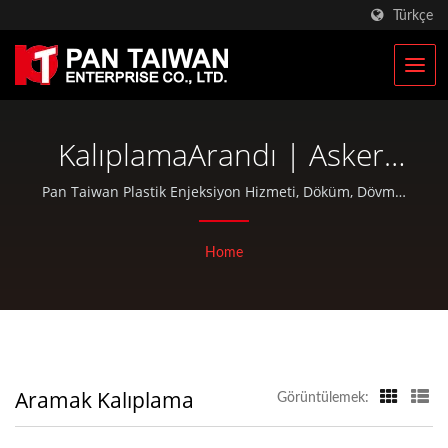
Türkçe
KalıplamaArandı | Askeri
Taktik Çantalar & Askeri
Pan Taiwan Plastik Enjeksiyon Hizmeti, Döküm, Dövme,
CNC işleme, EDC çantaları ve standart bisiklet ve açık
Sırt Çantaları Üreticisi |
hava etkinliği parçaları gibi OEM / ODM hizmetleri
Home
Pan Taiwan
sunmaktadır.
Aramak Kalıplama
Görüntülemek: