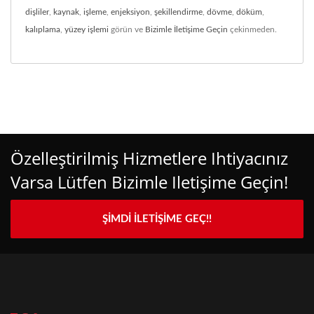
dişliler
,
kaynak
,
işleme
,
enjeksiyon
,
şekillendirme
,
dövme
,
döküm
,
kalıplama
,
yüzey işlemi
görün ve
Bizimle İletişime Geçin
çekinmeden.
Özelleştirilmiş Hizmetlere Ihtiyacınız
Varsa Lütfen Bizimle Iletişime Geçin!
ŞIMDI İLETIŞIME GEÇ!!