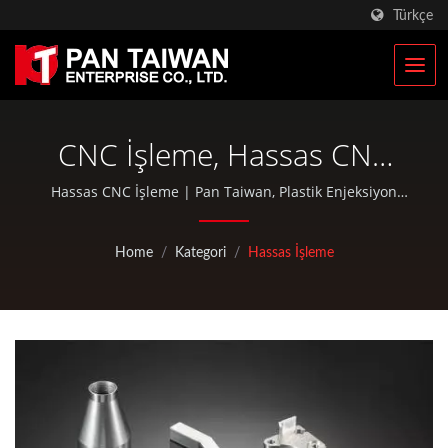
Türkçe
CNC İşleme, Hassas CNC
İşleme Üretici
Hassas CNC İşleme | Pan Taiwan, Plastik Enjeksiyon
Hizmeti, Döküm, Dövme, CNC işleme, EDC çantaları ve
standart bisiklet ve açık hava etkinlikleri parçaları gibi
Home
/
Kategori
/
Hassas İşleme
OEM / ODM hizmetleri sunmaktadır.