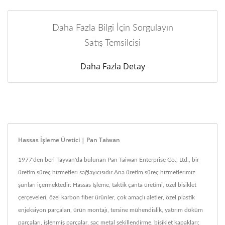
Daha Fazla Bilgi İçin Sorgulayın
Satış Temsilcisi
Daha Fazla Detay
Hassas İşleme Üretici | Pan Taiwan
1977'den beri Tayvan'da bulunan Pan Taiwan Enterprise Co., Ltd., bir
üretim süreç hizmetleri sağlayıcısıdır.Ana üretim süreç hizmetlerimiz
şunları içermektedir: Hassas İşleme, taktik çanta üretimi, özel bisiklet
çerçeveleri, özel karbon fiber ürünler, çok amaçlı aletler, özel plastik
enjeksiyon parçaları, ürün montajı, tersine mühendislik, yatırım döküm
parçaları, işlenmiş parçalar, sac metal şekillendirme, bisiklet kapakları;