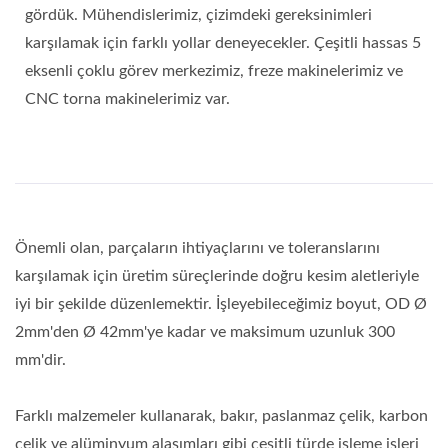
gördük. Mühendislerimiz, çizimdeki gereksinimleri
karşılamak için farklı yollar deneyecekler. Çeşitli hassas 5
eksenli çoklu görev merkezimiz, freze makinelerimiz ve
CNC torna makinelerimiz var.
Önemli olan, parçaların ihtiyaçlarını ve toleranslarını
karşılamak için üretim süreçlerinde doğru kesim aletleriyle
iyi bir şekilde düzenlemektir. İşleyebileceğimiz boyut, OD Ø
2mm'den Ø 42mm'ye kadar ve maksimum uzunluk 300
mm'dir.
Farklı malzemeler kullanarak, bakır, paslanmaz çelik, karbon
çelik ve alüminyum alaşımları gibi çeşitli türde işleme işleri