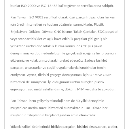
bunlar ISO 9000 ve ISO 13485 kalite güvence sertifikalarına sahiptir.
Pan Taiwan ISO 9001 sertifikalı olarak, özel parça ihtiyacı olan herkes
için üretim hizmetleri ve toplam çözümler sunmaktadır. Plastik
Enjeksiyon, Döküm, Dövme, CNC işleme, Taktik Çantalar, EDC poşetleri
veya standart bisiklet ve açık hava etkinlik parçaları gibi geniş bir
yelpazede üreticilerle ortaklık kurma konusunda 50 yıla yakın
deneyimimiz var, bu nedenle bizimle gerçekleştireceğiniz her proje için
gözleriniz ve kulaklarınız olarak hareket edeceğiz. Sadece bisiklet
parçaları, aksesuarlar ve çeşitli uygulamalarda karabinalar temin
etmiyoruz. Ayrıca, fikrinizi gerçeğe dönüştürmek için OEM ve ODM
hizmetleri de sunuyoruz. İyi olduğumuz üretim süreçleri plastik
enjeksiyon, sac metal şekillendirme, döküm, MIM ve daha birçokudur.
Pan Taiwan, hem gelişmiş teknoloji hem de 50 yıllık deneyimle
müşterilere üretim süreci hizmetleri sunmaktadır, Pan Taiwan her
müşterinin taleplerinin karşılandığından emin olmaktadır.
Yüksek kaliteli ürünlerimizi
bisiklet parçaları
,
bisiklet aksesuarları
,
aletler
,