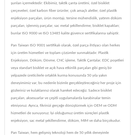
şunları içermektedir: Ekibimiz, taktik çanta üretimi, özel bisiklet
çerçeveleri, özel karbon fiber ürünler, çok amaçlı aletler, özel plastik
enjeksiyon parçaları, ürün montajı, tersine mühendislik, yatırım döküm
parçaları, işlenmiş parçalar, sac metal şekillendirme, bisiklet kapakları;
bunlar ISO 9000 ve ISO 13485 kalite güvence sertifikalarına sahiptir.
Pan Taiwan ISO 9001 sertifikalı olarak, özel parça ihtiyacı olan herkes
için üretim hizmetleri ve toplam çözümler sunmaktadır. Plastik
Enjeksiyon, Döküm, Dövme, CNC işleme, Taktik Çantalar, EDC poşetleri
veya standart bisiklet ve açık hava etkinlik parçaları gibi geniş bir
yelpazede üreticilerle ortaklık kurma konusunda 50 yıla yakın
deneyimimiz var, bu nedenle bizimle gerçekleştireceğiniz her proje için
gözleriniz ve kulaklarınız olarak hareket edeceğiz. Sadece bisiklet
parçaları, aksesuarlar ve çeşitli uygulamalarda karabinalar temin
etmiyoruz. Ayrıca, fikrinizi gerçeğe dönüştürmek için OEM ve ODM
hizmetleri de sunuyoruz. İyi olduğumuz üretim süreçleri plastik
enjeksiyon, sac metal şekillendirme, döküm, MIM ve daha birçokudur.
Pan Taiwan, hem gelişmiş teknoloji hem de 50 yıllık deneyimle