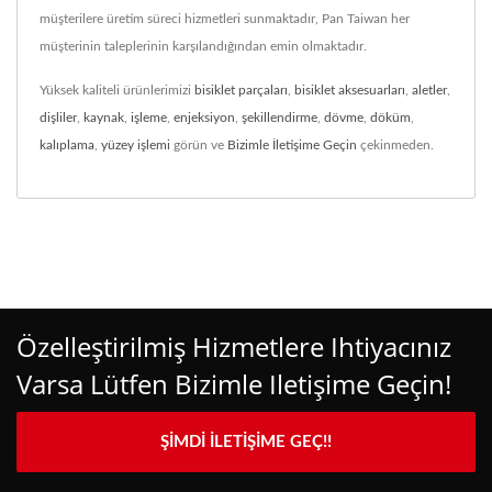
müşterilere üretim süreci hizmetleri sunmaktadır, Pan Taiwan her
müşterinin taleplerinin karşılandığından emin olmaktadır.
Yüksek kaliteli ürünlerimizi
bisiklet parçaları
,
bisiklet aksesuarları
,
aletler
,
dişliler
,
kaynak
,
işleme
,
enjeksiyon
,
şekillendirme
,
dövme
,
döküm
,
kalıplama
,
yüzey işlemi
görün ve
Bizimle İletişime Geçin
çekinmeden.
Özelleştirilmiş Hizmetlere Ihtiyacınız
Varsa Lütfen Bizimle Iletişime Geçin!
ŞIMDI İLETIŞIME GEÇ!!