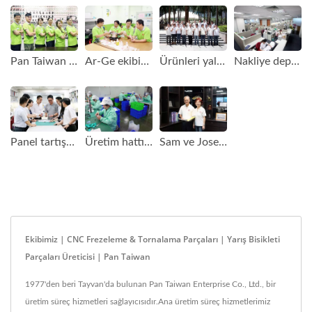
Pan Taiwan OEM satış ekibi her zaman hızlı yanıt verir ve büyük ilgi gösterir.
Ar-Ge ekibimiz, 3D çizim oluşturma ve müşterilerin incelemesi için DFM yapma yeteneğine sahiptir.
Ürünleri yalnızca QC personeli "Tamam" dediğinde serbest bırakıyoruz.
Nakliye departmanımızdaki insanlar uluslararası taşımacılık konusunda tam bilgiye sahiptir ve her zaman hizmet vermeye hazırdır.
Panel tartışması günlük işlerimizde çok önemlidir.
Üretim hattındaki personel zor görünür ama gerçekten önemlidir.
Sam ve Josephine, şirket kültürünü samimiyet ve dürüstlükle inşa etmek için liderliklerini kullanıyorlar.
Ekibimiz | CNC Frezeleme & Tornalama Parçaları | Yarış Bisikleti
Parçaları Üreticisi | Pan Taiwan
1977'den beri Tayvan'da bulunan Pan Taiwan Enterprise Co., Ltd., bir
üretim süreç hizmetleri sağlayıcısıdır.Ana üretim süreç hizmetlerimiz