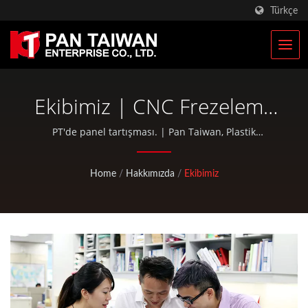
Türkçe
Ekibimiz | CNC Frezeleme
& Tornalama Parçaları |
PT'de panel tartışması. | Pan Taiwan, Plastik
Enjeksiyon Hizmeti, Döküm, Dövme, CNC işleme, EDC
Yarış Bisikleti Parçaları
poşetleri ve standart bisiklet ve açık hava etkinlikleri
Home
/
Hakkımızda
/
Ekibimiz
parçaları gibi OEM / ODM hizmetleri sunmaktadır.
Üreticisi | Pan Taiwan