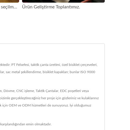
Şirket refah komitesi üyelerinin seçilmesi.
Ürün Geliştirme Toplantımız.
dir: PT Felsefesi, taktik çanta üretimi, özel bisiklet çerçeveleri,
lar, sac metal şekillendirme, bisiklet kapakları; bunlar ISO 9000
küm, Dövme, CNC işleme, Taktik Çantalar, EDC poşetleri veya
zimle gerçekleştireceğiniz her proje için gözleriniz ve kulaklarınız
ürmek için OEM ve ODM hizmetleri de sunuyoruz. İyi olduğumuz
 karşılandığından emin olmaktadır.