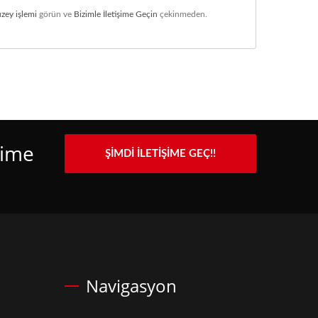
zey işlemi
görün ve
Bizimle İletişime Geçin
çekinmeden.
şime
ŞIMDI İLETIŞIME GEÇ!!
Navigasyon