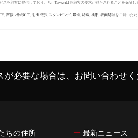
サービスを顧客に提供しており、Pan Taiwanは各顧客の要求が満たされることを保証し
ギア
,
溶接
,
機械加工
,
射出成形
,
スタンピング
,
鍛造
,
鋳造
,
成形
,
表面処理
をご覧いただ
スが必要な場合は、お問い合わせく
たちの住所
最新ニュース