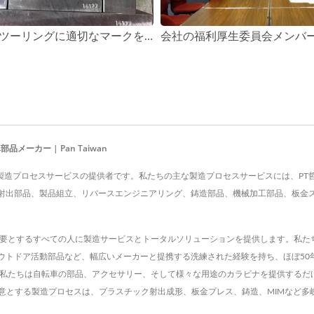
すべてのツーリングに適切なマークを付け、所有者のためだけに使用されることを確認します。
メーカー | Pan Taiwan
e Co., Ltd.は、製造プロセスサービスの提供者です。私たちの主な製造プロセスサービ
出部品、製品組立、リバースエンジニアリング、鋳造部品、機械加工部品、板金スタン
タム部品を必要とするすべての人に製造サービスとトータルソリューションを提供します。
アウトドア活動部品など、幅広いメーカーと提携する洗練された経験を持ち、ほぼ5
 私たちは自転車の部品、アクセサリー、そして様々な用途のカラビナを提供するだ
得意とする製造プロセスは、プラスチック射出成形、板金プレス、鋳造、MIMなど多