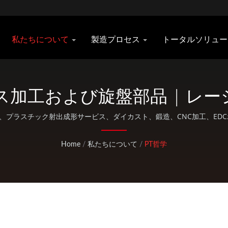
私たちについて
製造プロセス
トータルソリュ
ライス加工および旋盤部品 | 
カー | Pan Taiwan
wanは、プラスチック射出成形サービス、ダイカスト、鍛造、CNC加工、
どのOEM / ODMサービスを提供しています。
Home
/
私たちについて
/
PT哲学