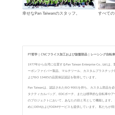
幸せなPan Taiwanのスタッフ。
PT哲学 | CNCフライス加工および旋盤部品 | レーシング自転車部品
1977年から台湾に位置するPan Taiwan Enterpris
ーボンファイバー製品、マルチツール、カスタムプラスチック射
よびISO 13485の品質保証認証を取得しています。
Pan Taiwanは、認証されたISO 9001を持ち、カス
タクティカルバッグ、EDCポーチ、または標準的な自転車や
のプロジェクトにおいて、あなたの目と耳として機能します。
めにOEMおよびODMサービスも提供しています。 私たちが