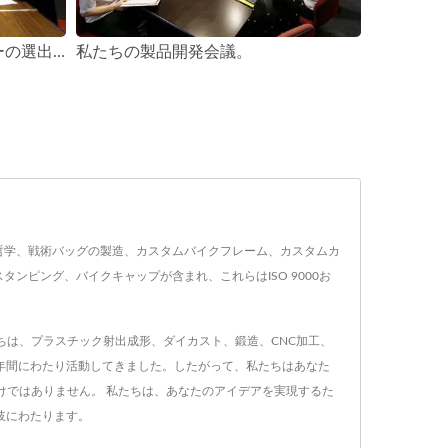
会社の福利厚生委員会メンバーの選出。
私たちの製品開発会議。
スには、PT哲学、戦術バッグの製造、カスタムバイクフレーム、カスタムカ
ピング、バイクキャップが含まれ、これらはISO 9000お
私たちは、プラスチック射出成形、ダイカスト、鍛造、CNC加工、
0年間にわたり活動してきました。したがって、私たちはあなた
けではありません。 私たちは、あなたのアイデアを実現するた
岐にわたります。