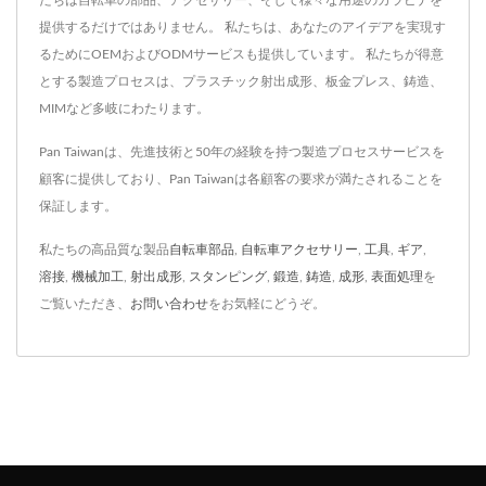
たちは自転車の部品、アクセサリー、そして様々な用途のカラビナを
提供するだけではありません。 私たちは、あなたのアイデアを実現す
るためにOEMおよびODMサービスも提供しています。 私たちが得意
とする製造プロセスは、プラスチック射出成形、板金プレス、鋳造、
MIMなど多岐にわたります。
Pan Taiwanは、先進技術と50年の経験を持つ製造プロセスサービスを
顧客に提供しており、Pan Taiwanは各顧客の要求が満たされることを
保証します。
私たちの高品質な製品
自転車部品
,
自転車アクセサリー
,
工具
,
ギア
,
溶接
,
機械加工
,
射出成形
,
スタンピング
,
鍛造
,
鋳造
,
成形
,
表面処理
を
ご覧いただき、
お問い合わせ
をお気軽にどうぞ。