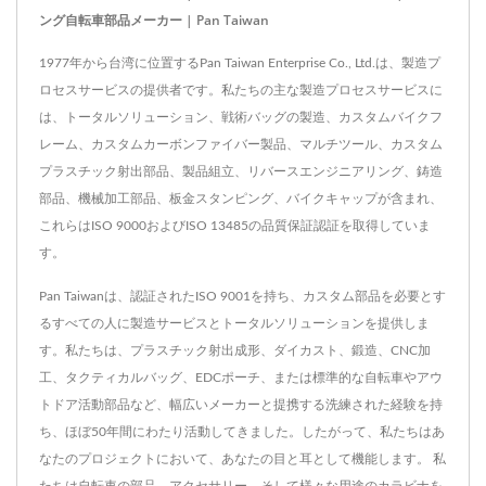
ング自転車部品メーカー | Pan Taiwan
1977年から台湾に位置するPan Taiwan Enterprise Co., Ltd.は、製造プ
ロセスサービスの提供者です。私たちの主な製造プロセスサービスに
は、トータルソリューション、戦術バッグの製造、カスタムバイクフ
レーム、カスタムカーボンファイバー製品、マルチツール、カスタム
プラスチック射出部品、製品組立、リバースエンジニアリング、鋳造
部品、機械加工部品、板金スタンピング、バイクキャップが含まれ、
これらはISO 9000およびISO 13485の品質保証認証を取得していま
す。
Pan Taiwanは、認証されたISO 9001を持ち、カスタム部品を必要とす
るすべての人に製造サービスとトータルソリューションを提供しま
す。私たちは、プラスチック射出成形、ダイカスト、鍛造、CNC加
工、タクティカルバッグ、EDCポーチ、または標準的な自転車やアウ
トドア活動部品など、幅広いメーカーと提携する洗練された経験を持
ち、ほぼ50年間にわたり活動してきました。したがって、私たちはあ
なたのプロジェクトにおいて、あなたの目と耳として機能します。 私