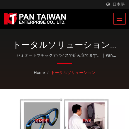
日本語
トータルソリューション |
CNCフライス加工および旋
セミオートマチックデバイスで組み立てます。 | Pan
Taiwanは、プラスチック射出成形サービス、ダイカス
盤部品 | レーシング自転車
ト、鍛造、CNC加工、EDCポーチ、標準的な自転車および
Home
/
トータルソリューション
アウトドア活動部品などのOEM / ODMサービスを提供し
部品メーカー | Pan
ています。
Taiwan