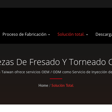
Proceso de Fabricación
Solución total.
Descarg
Piezas De Fresado Y Torneado 
De Bicicleta De Carreras | Pa
Taiwan ofrece servicios OEM / ODM como Servicio de Inyección de 
, bolsas EDC y piezas estándar de bicicletas y actividades al aire li
Home
/
Solución Total.