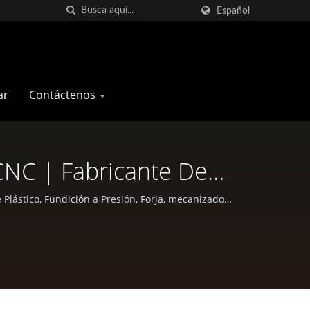
Español
ar
Contáctenos
CNC | Fabricante De
n Taiwan
Plástico, Fundición a Presión, Forja, mecanizado
bre.