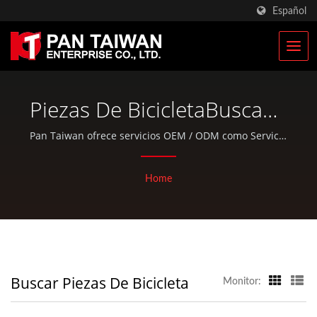
Español
Piezas De BicicletaBuscado
| Fabricante De Bolsas
Pan Taiwan ofrece servicios OEM / ODM como Servicio
de Inyección de Plástico, Fundición a Presión, Forjado,
Tácticas Militares Y
mecanizado CNC, bolsas EDC y piezas estándar para
Home
Mochilas Militares | Pan
bicicletas y actividades al aire libre.
Taiwan
Buscar Piezas De Bicicleta
Monitor: