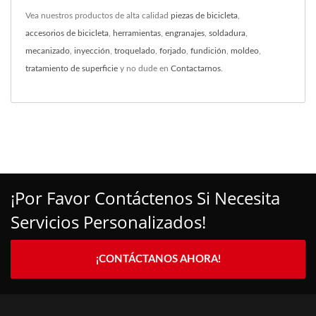
Vea nuestros productos de alta calidad
piezas de bicicleta
,
accesorios de bicicleta
,
herramientas
,
engranajes
,
soldadura
,
mecanizado
,
inyección
,
troquelado
,
forjado
,
fundición
,
moldeo
,
tratamiento de superficie
y no dude en
Contactarnos
.
¡Por Favor Contáctenos Si Necesita
Servicios Personalizados!
¡CONTÁCTANOS AHORA!