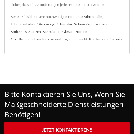
sicher, dass die Anforderungen jedes Kunden erfüllt werden.
Sehen Sie sich unsere hochwertigen Produkte
Fahrradteile
,
Fahrradzubehör
,
Werkzeuge
,
Zahnräder
,
Schweißen
,
Bearbeitung
,
Spritzguss
,
Stanzen
,
Schmieden
,
Gießen
,
Formen
,
Oberflächenbehandlung
an und zögern Sie nicht,
Kontaktieren Sie uns
.
Bitte Kontaktieren Sie Uns, Wenn Sie
Maßgeschneiderte Dienstleistungen
Benötigen!
JETZT KONTAKTIEREN!!