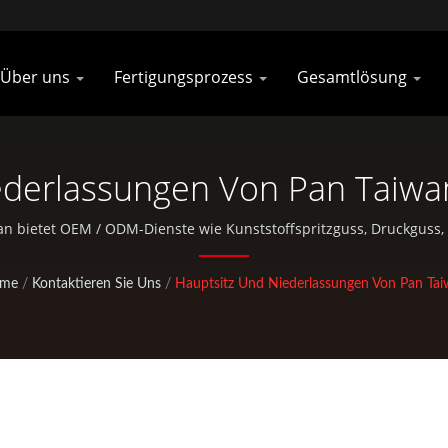
Über uns
Fertigungsprozess
Gesamtlösung
ederlassungen Von Pan Taiwa
Hersteller Von Rennradteilen
n bietet OEM / ODM-Dienste wie Kunststoffspritzguss, Druckguss
Standardteile für Fahrräder und Outdoor-Aktivitäten an.
me
/
Kontaktieren Sie Uns
/
Hauptsitz Und Niederlassungen Von Pan Ta