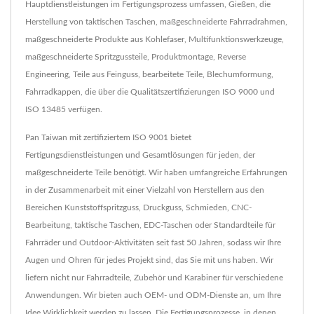
Hauptdienstleistungen im Fertigungsprozess umfassen, Gießen, die
Herstellung von taktischen Taschen, maßgeschneiderte Fahrradrahmen,
maßgeschneiderte Produkte aus Kohlefaser, Multifunktionswerkzeuge,
maßgeschneiderte Spritzgussteile, Produktmontage, Reverse
Engineering, Teile aus Feinguss, bearbeitete Teile, Blechumformung,
Fahrradkappen, die über die Qualitätszertifizierungen ISO 9000 und
ISO 13485 verfügen.
Pan Taiwan mit zertifiziertem ISO 9001 bietet
Fertigungsdienstleistungen und Gesamtlösungen für jeden, der
maßgeschneiderte Teile benötigt. Wir haben umfangreiche Erfahrungen
in der Zusammenarbeit mit einer Vielzahl von Herstellern aus den
Bereichen Kunststoffspritzguss, Druckguss, Schmieden, CNC-
Bearbeitung, taktische Taschen, EDC-Taschen oder Standardteile für
Fahrräder und Outdoor-Aktivitäten seit fast 50 Jahren, sodass wir Ihre
Augen und Ohren für jedes Projekt sind, das Sie mit uns haben. Wir
liefern nicht nur Fahrradteile, Zubehör und Karabiner für verschiedene
Anwendungen. Wir bieten auch OEM- und ODM-Dienste an, um Ihre
Idee Wirklichkeit werden zu lassen. Die Fertigungsprozesse, in denen