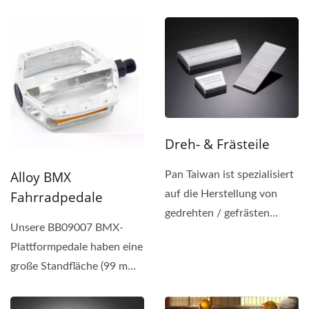
AL6061-T6, das in der
Fahrradindustrie...
Dreh- & Frästeile
Alloy BMX
Pan Taiwan ist spezialisiert
auf die Herstellung von
Fahrradpedale
gedrehten / gefrästen
Unsere BB09007 BMX-
Teilen nach den Designs...
Plattformpedale haben eine
große Standfläche (99 mm
x 106 mm) mit Stiften....