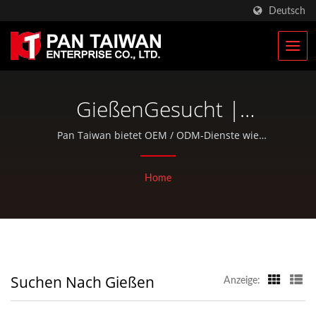
Deutsch
GießenGesucht |
Hersteller Von
Pan Taiwan bietet OEM / ODM-Dienste wie
Kunststoffspritzguss, Druckguss, Schmieden, CNC-
Militärischen Taktischen
Bearbeitung, EDC-Taschen und Standardteile für
Home
Taschen & Militärischen
Fahrräder und Outdoor-Aktivitäten an.
Rucksäcken | Pan Taiwan
Suchen Nach Gießen
Anzeige: