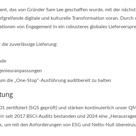
ment, das von Gründer Sam Lee geschaffen wurde, mit der näch
tiefgreifende digitale und kulturelle Transformation voran. Du
rationen von Engagement in ein robusteres globales Lieferversp
t die zuverlässige Lieferung:
nde
ngenieuranpassungen
um die „One-Stop“-Ausführung auditbereit zu halten
rtung
01 zertifiziert (SGS geprüft) und stärken kontinuierlich unser 
r seit 2017 BSCI-Audits bestanden und 2024 eine „Herausrage
ks, um mit den Anforderungen von ESG und Netto-Null übereinz