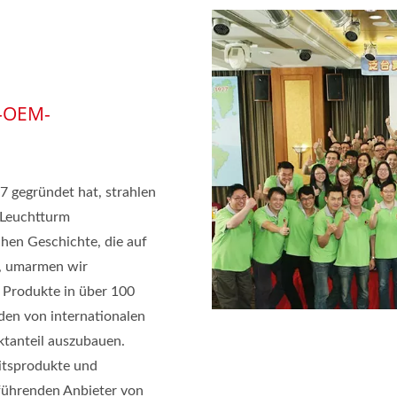
p-OEM-
 gegründet hat, strahlen
n Leuchtturm
chen Geschichte, die auf
t, umarmen wir
e Produkte in über 100
den von internationalen
ktanteil auszubauen.
itsprodukte und
führenden Anbieter von