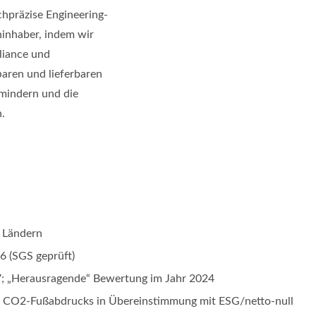
chpräzise Engineering-
inhaber, indem wir
liance und
aren und lieferbaren
 mindern und die
.
 Ländern
96 (SGS geprüft)
17; „Herausragende“ Bewertung im Jahr 2024
s CO2-Fußabdrucks in Übereinstimmung mit ESG/netto-null