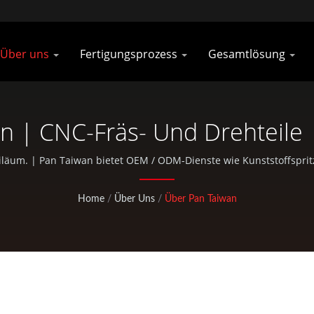
Über uns
Fertigungsprozess
Gesamtlösung
n | CNC-Fräs- Und Drehteile |
Rennradteilen | Pan Taiwan
ubiläum. | Pan Taiwan bietet OEM / ODM-Dienste wie Kunststoffspri
-Taschen und Standardteile für Fahrräder und Outdoor-Aktivitäten
Home
/
Über Uns
/
Über Pan Taiwan