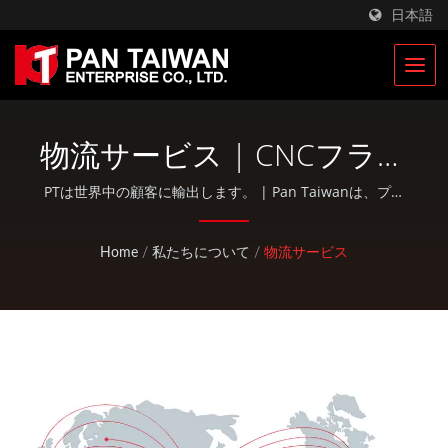
日本語
物流サービス | CNCフライ
ス加工および旋盤部品 | レ
PTは世界中の顧客に輸出します。 | Pan Taiwanは、プラ
スチック射出成形サービス、ダイカスト、鍛造、CNC加
ーシング自転車部品メーカ
工、EDCポーチ、標準的な自転車およびアウトドア活動部
Home
/
私たちについて
/
物流サービス
品などのOEM / ODMサービスを提供しています。
ー | Pan Taiwan