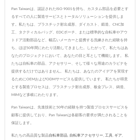
Pan Taiwanは、認証されたISO 9001を持ち、カスタム部品を必要とす
るすべての人に製造サービスとトータルソリューションを提供しま
す。私たちは、プラスチック射出成形、ダイカスト、鍛造、CNC加
工、タクティカルバッグ、EDCポーチ、または標準的な自転車やアウ
トドア活動部品など、幅広いメーカーと提携する洗練された経験を持
ち、ほぼ50年間にわたり活動してきました。したがって、私たちはあ
なたのプロジェクトにおいて、あなたの目と耳として機能します。 私
たちは自転車の部品、アクセサリー、そして様々な用途のカラビナを
提供するだけではありません。 私たちは、あなたのアイデアを実現す
るためにOEMおよびODMサービスも提供しています。 私たちが得意
とする製造プロセスは、プラスチック射出成形、板金プレス、鋳造、
MIMなど多岐にわたります。
Pan Taiwanは、先進技術と50年の経験を持つ製造プロセスサービスを
顧客に提供しており、Pan Taiwanは各顧客の要求が満たされることを
保証します。
私たちの高品質な製品
自転車部品
,
自転車アクセサリー
,
工具
,
ギア
,