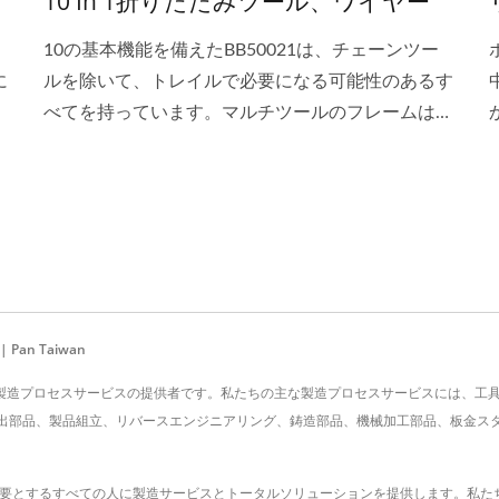
10 In 1折りたたみツール、ワイヤー
10の基本機能を備えたBB50021は、チェーンツー
に
ルを除いて、トレイルで必要になる可能性のあるす
べてを持っています。マルチツールのフレームは、
粗い外観の「S」型の鋼棒で形成されており、ツー
ルを保持するセットスクリューは完璧に調整されて
いるため、頑固なネジを緩めようとする際にドライ
バーが安定していました。ワイヤーはシンプルで耐
久性があり、手頃な価格です。
n Taiwan
e Co., Ltd.は、製造プロセスサービスの提供者です。私たちの主な製造プロセスサービ
部品、製品組立、リバースエンジニアリング、鋳造部品、機械加工部品、板金スタンピ
タム部品を必要とするすべての人に製造サービスとトータルソリューションを提供します。