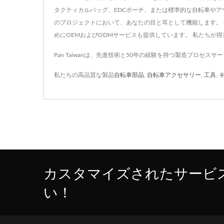
タクティカルバッグ、EDCポーチ、または標準的な自転車や
のプロジェクトにおいて、あなたの目と耳として機能します。
めにOEMおよびODMサービスも提供しています。 私たちが
Pan Taiwanは、先進技術と50年の経験を持つ製造プロセス
私たちの高品質な製品
自転車部品
,
自転車アクセサリー
,
工具
,
カスタマイズされたサービ
い！