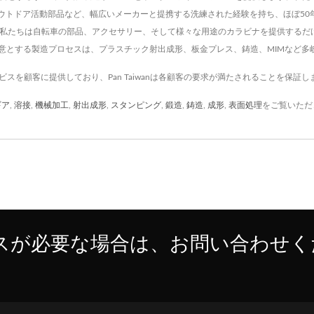
アウトドア活動部品など、幅広いメーカーと提携する洗練された経験を持ち、ほぼ5
 私たちは自転車の部品、アクセサリー、そして様々な用途のカラビナを提供するだ
得意とする製造プロセスは、プラスチック射出成形、板金プレス、鋳造、MIMなど多
サービスを顧客に提供しており、Pan Taiwanは各顧客の要求が満たされることを保証し
ギア
,
溶接
,
機械加工
,
射出成形
,
スタンピング
,
鍛造
,
鋳造
,
成形
,
表面処理
をご覧いただ
スが必要な場合は、お問い合わせく