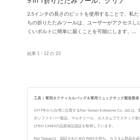
9 In 1折りたたみツール、クリア
2.5インチの長さのビットを使用することで、私た
ちの折りたたみツールは、ユーザーがアクセスし
くいボルトに簡単に届くことを可能にします。...
結果 1 - 12 の 23
工具 | 軍用タクティカルバッグ＆軍用リュックサック製造業者 | Pa
1977年から台湾に位置するPan Taiwan Enterpris
ボンファイバー製品、マルチツール、カスタムプラスチック射出
びISO 13485の品質保証認証を取得しています。
Pan Taiwanは、認証されたISO 9001を持ち、カス