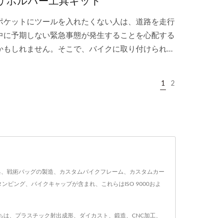
リボルバー工具キット
ポケットにツールを入れたくない人は、道路を走行
中に予期しない緊急事態が発生することを心配する
かもしれません。そこで、バイクに取り付けられる
ツールを発売します。これにより、ポケットにツー
ルを入れたり、家に置いておく心配がなくなりま
1
2
す。
スには、工具、戦術バッグの製造、カスタムバイクフレーム、カスタムカー
ング、バイクキャップが含まれ、これらはISO 9000およ
私たちは、プラスチック射出成形、ダイカスト、鍛造、CNC加工、