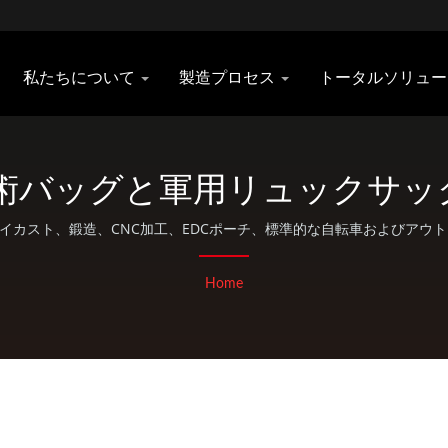
私たちについて
製造プロセス
トータルソリュ
戦術バッグと軍用リュックサックの
Taiwan
、ダイカスト、鍛造、CNC加工、EDCポーチ、標準的な自転車およびアウト
います。
Home