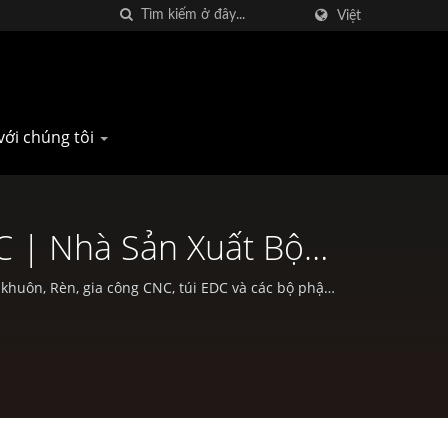
Việt
với chúng tôi
C | Nhà Sản Xuất Bộ
n
huôn, Rèn, gia công CNC, túi EDC và các bộ phận