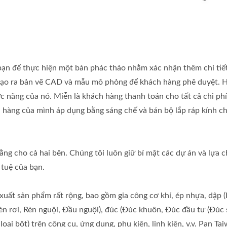
a bạn để thực hiện một bản phác thảo nhằm xác nhận thêm chi ti
 tạo ra bản vẽ CAD và mẫu mô phỏng để khách hàng phê duyệt. H
 năng của nó. Miễn là khách hàng thanh toán cho tất cả chi phí
 hàng của mình áp dụng bằng sáng chế và bán bộ lắp ráp kính c
ng cho cả hai bên. Chúng tôi luôn giữ bí mật các dự án và lựa 
 tuệ của bạn.
 xuất sản phẩm rất rộng, bao gồm gia công cơ khí, ép nhựa, dập 
Rèn rơi, Rèn nguội, Đầu nguội), đúc (Đúc khuôn, Đúc đầu tư (Đúc 
 loại bột) trên công cụ, ứng dụng, phụ kiện, linh kiện, v.v. Pan