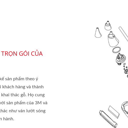
 TRỌN GÓI CỦA
 kế sản phẩm theo ý
ới khách hàng và thành
 khai thác gỗ. Họ cung
 với sản phẩm của 3M và
khác như ván lướt sóng
ến hành.