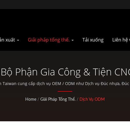
sản xuất
Giải pháp tổng thể.
Tải xuống
Liên hệ 
Bộ Phận Gia Công & Tiện CN
Phận Xe Đạp Đua | Pan Taiwa
 Taiwan cung cấp dịch vụ OEM / ODM như Dịch vụ Đúc nhựa, Đúc k
xe đạp tiêu chuẩn cũng như các hoạt động ngoài trời.
Home
/
Giải Pháp Tổng Thể.
/
Dịch Vụ ODM