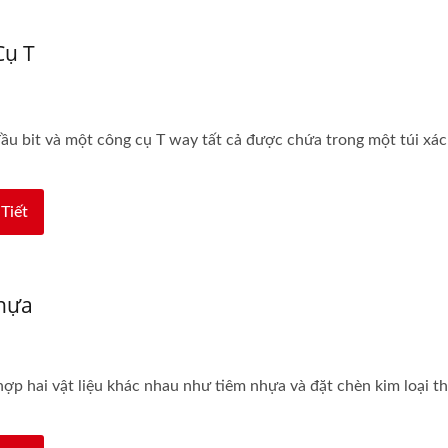
Cụ T
ầu bit và một công cụ T way tất cả được chứa trong một túi xách
Tiết
Nhựa
ợp hai vật liệu khác nhau như tiêm nhựa và đặt chèn kim loại 