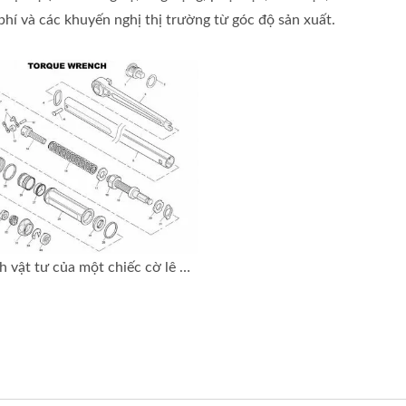
 phí và các khuyến nghị thị trường từ góc độ sản xuất.
Danh sách vật tư của một chiếc cờ lê mô-men xoắn