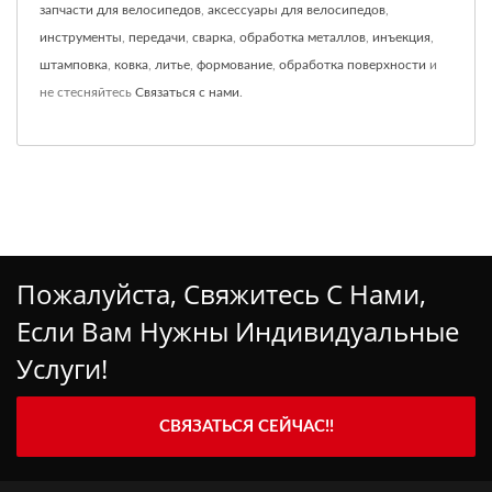
запчасти для велосипедов
,
аксессуары для велосипедов
,
инструменты
,
передачи
,
сварка
,
обработка металлов
,
инъекция
,
штамповка
,
ковка
,
литье
,
формование
,
обработка поверхности
и
не стесняйтесь
Связаться с нами
.
Пожалуйста, Свяжитесь С Нами,
Если Вам Нужны Индивидуальные
Услуги!
СВЯЗАТЬСЯ СЕЙЧАС!!