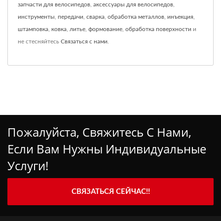
запчасти для велосипедов
,
аксессуары для велосипедов
,
инструменты
,
передачи
,
сварка
,
обработка металлов
,
инъекция
,
штамповка
,
ковка
,
литье
,
формование
,
обработка поверхности
и
не стесняйтесь
Связаться с нами
.
Пожалуйста, Свяжитесь С Нами,
Если Вам Нужны Индивидуальные
Услуги!
СВЯЗАТЬСЯ СЕЙЧАС!!