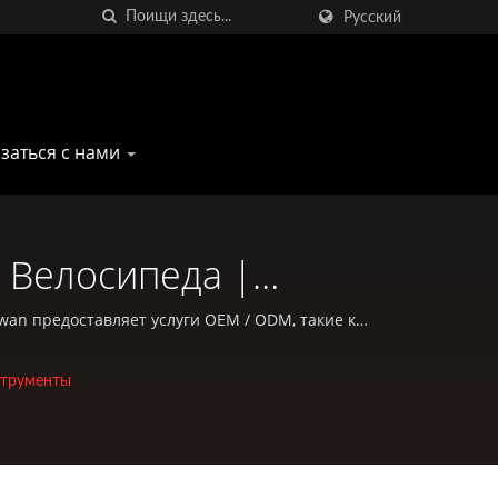
Русский
заться с нами
 Велосипеда |
 Для Альпинизма И
wan предоставляет услуги OEM / ODM, такие как
 для велосипедов и активного отдыха.
трументы