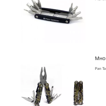
Мно
Pan T