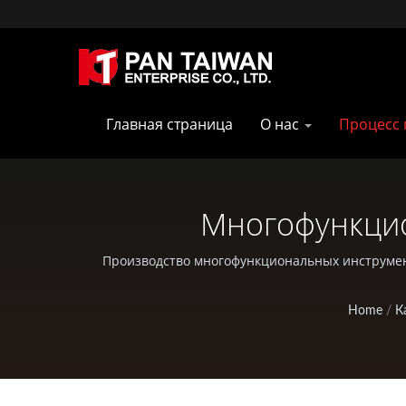
Главная страница
О нас
Процесс 
Многофункцио
Производитель Ин
Производство многофункциональных инструменто
услуги литья под давлением, литья в
Home
/
К