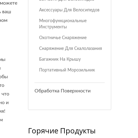
 можете
Аксессуары Для Велосипедов
ь ваш
ном
Многофункциональные
Инструменты
Охотничье Снаряжение
Снаряжение Для Скалолазания
 мы
Багажник На Крышу
и
Портативный Морозильник
тобы
то
Обработка Поверхности
 что
но и
ия!
ом
Горячие Продукты