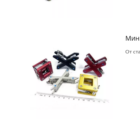
Мин
От ст