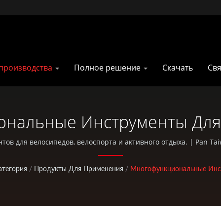
производства
Полное решение
Скачать
Свя
нальные Инструменты Для
дивидуального Снаряжения
в для велосипедов, велоспорта и активного отдыха. | Pan Tai
 форме, ковки, обработка с ЧПУ, сумки EDC и стандартные детали
Охоты | Pan Taiwan
атегория
/
Продукты Для Применения
/
Многофункциональные Инс