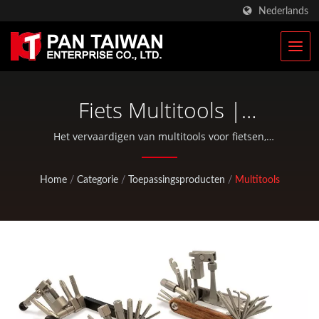
Nederlands
Fiets Multitools |
Aangepaste Klim- &
Het vervaardigen van multitools voor fietsen,
wielrennen en buitenactiviteiten. | Pan Taiwan biedt
Jachtuitrusting Fabrikant |
OEM / ODM-diensten zoals spuitgieten, die-casting,
Home
/
Categorie
/
Toepassingsproducten
/
Multitools
smeden, CNC-bewerking, EDC-tassen en standaard
Pan Taiwan
fiets- en buitensportonderdelen.