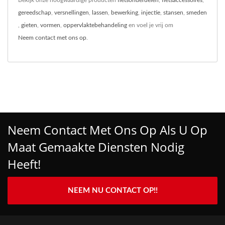
gereedschap
,
versnellingen
,
lassen
,
bewerking
,
injectie
,
stansen
,
smeden
,
gieten
,
vormen
,
oppervlaktebehandeling
en voel je vrij om
Neem contact met ons op
.
Neem Contact Met Ons Op Als U Op
Maat Gemaakte Diensten Nodig
Heeft!
NEEM NU CONTACT OP!!