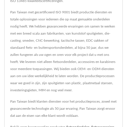
ISO 13485 kwaliteitscertificeringen.
Pan Taiwan met gecertificeerd ISO 9001 biedt productie diensten en
totale oplossingen voor iedereen die op maat gemaakte onderdelen
nodig heeft. We hebben geavanceerde ervaringen om samen te werken
met een breed scala aan fabrikanten, van kunststof spuitgieten, die-
casting, smeden, CNC-bewerking, tactische tassen, EDC-zakken of
standaard fiets- en buitensportonderdelen, al bijna 50 jaar, dus we
zullen fungeren als uw ogen en oren voor elk project dat u met ons
heeft. We leveren niet alleen fietsonderdelen, accessoires en karabiners
voor meerdere toepassingen. Wij bieden ook OEM- en ODM-diensten
aan om uw idee werkelijkheid te laten worden. De productieprocessen
waar we goed in zijn, zijn spuitgieten van plastic, plaatmetaal stansen,
investeringsgieten, MIM en nog veel meer.
Pan Taiwan biedt klanten diensten voor het productieproces, zowel met
geavanceerde technologie als 50 jaar ervaring, Pan Taiwan zorgt ervoor
dat aan de eisen van elke klant wordt voldaan.
Bekijk onze hoogwaardige producten
fietsonderdelen
,
fietsaccessoires
,