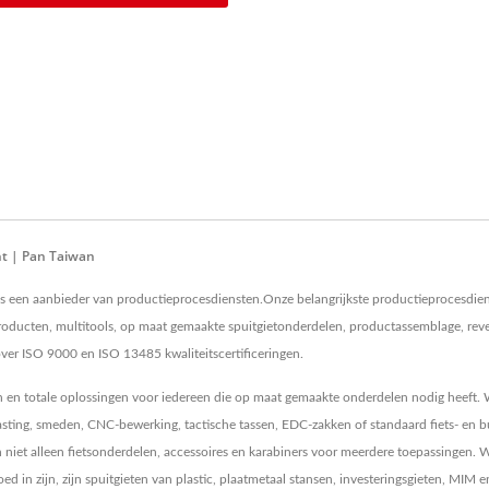
nt | Pan Taiwan
 is een aanbieder van productieprocesdiensten.Onze belangrijkste productieprocesdien
oducten, multitools, op maat gemaakte spuitgietonderdelen, productassemblage, rever
over ISO 9000 en ISO 13485 kwaliteitscertificeringen.
en en totale oplossingen voor iedereen die op maat gemaakte onderdelen nodig heef
casting, smeden, CNC-bewerking, tactische tassen, EDC-zakken of standaard fiets- en bu
en niet alleen fietsonderdelen, accessoires en karabiners voor meerdere toepassing
 in zijn, zijn spuitgieten van plastic, plaatmetaal stansen, investeringsgieten, MIM e