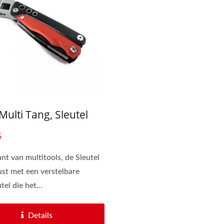
 Multi Tang, Sleutel
5
ant van multitools, de Sleutel
rust met een verstelbare
tel die het
udsprobleem...
Details