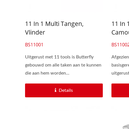
Draagbare Multitools
Op 
11 In 1 Multi Tangen,
11 In 
Vlinder
Camou
BS11001
BS1100
Uitgerust met 11 tools is Butterfly
Afgezien
gebouwd om alle taken aan te kunnen
basisger
die aan hem worden...
uitgerus
camoufla
Details