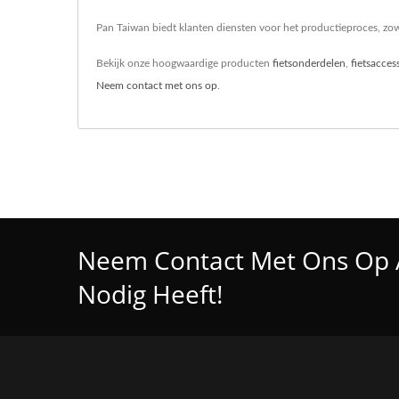
Pan Taiwan biedt klanten diensten voor het productieproces, zowe
Bekijk onze hoogwaardige producten
fietsonderdelen
,
fietsacces
Neem contact met ons op
.
Neem Contact Met Ons Op 
Nodig Heeft!