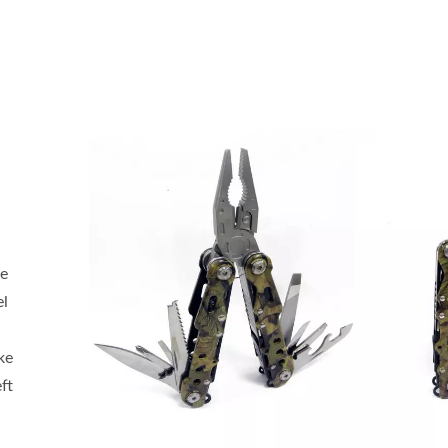
re
el
ke
ft