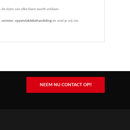
 de eisen van elke klant wordt voldaan.
,
vormen
,
oppervlaktebehandeling
en voel je vrij om
NEEM NU CONTACT OP!!