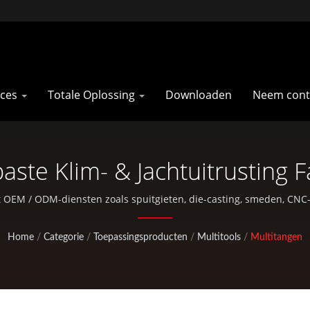
oces
Totale Oplossing
Downloaden
Neem cont
ste Klim- & Jachtuitrusting 
t OEM / ODM-diensten zoals spuitgieten, die-casting, smeden, CNC
buitensportonderdelen.
Home
/
Categorie
/
Toepassingsproducten
/
Multitools
/
Multitangen