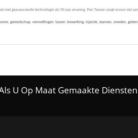
l met geavanceerde technologie als 50 jaar ervaring, Pan Taiwan zorgt ervoor dat aan
soires
,
gereedschap
,
versnellingen
,
lassen
,
bewerking
,
injectie
,
stansen
,
smeden
,
gieten
Als U Op Maat Gemaakte Diensten