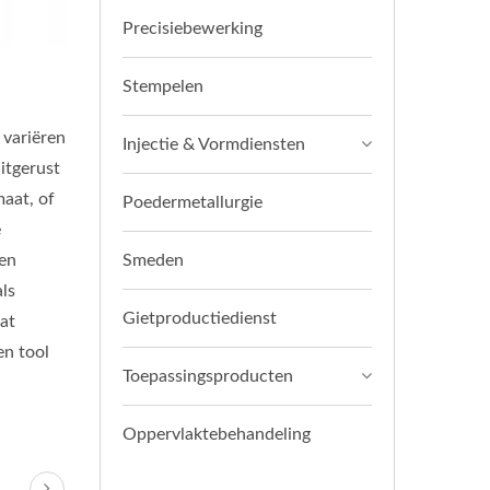
Precisiebewerking
Stempelen
 variëren
Injectie & Vormdiensten
itgerust
aat, of
Poedermetallurgie
e
een
Smeden
ls
Gietproductiedienst
at
en tool
Toepassingsproducten
Oppervlaktebehandeling