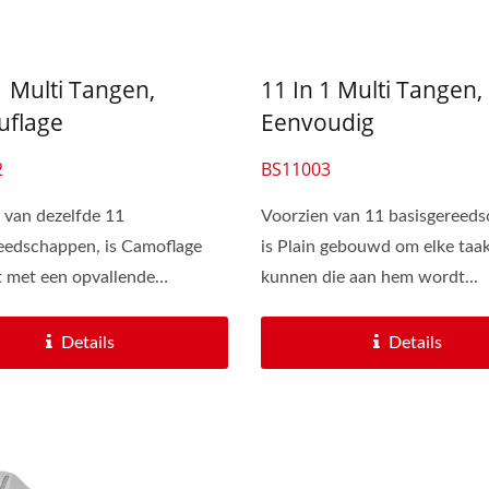
Maat Gemaakte Pouch
Draagbare Multitoo
1 Multi Tangen,
11 In 1 Multi Tangen,
flage
Eenvoudig
2
BS11003
 van dezelfde 11
Voorzien van 11 basisgereed
eedschappen, is Camoflage
is Plain gebouwd om elke taak
t met een opvallende
kunnen die aan hem wordt...
gedop....
Details
Details