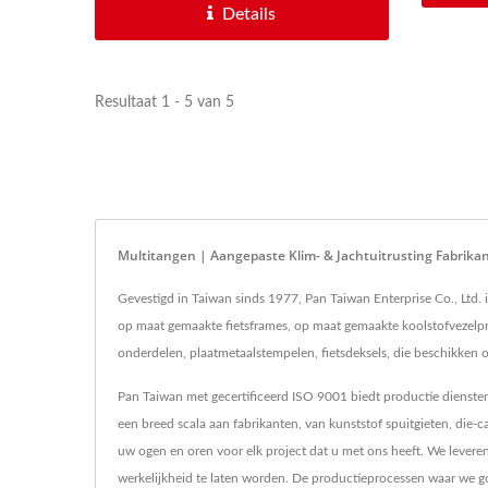
Details
Resultaat 1 - 5 van 5
Multitangen | Aangepaste Klim- & Jachtuitrusting Fabrika
Gevestigd in Taiwan sinds 1977, Pan Taiwan Enterprise Co., Ltd.
op maat gemaakte fietsframes, op maat gemaakte koolstofvezelpr
onderdelen, plaatmetaalstempelen, fietsdeksels, die beschikken 
Pan Taiwan met gecertificeerd ISO 9001 biedt productie dienst
een breed scala aan fabrikanten, van kunststof spuitgieten, die-
uw ogen en oren voor elk project dat u met ons heeft. We lever
werkelijkheid te laten worden. De productieprocessen waar we goed