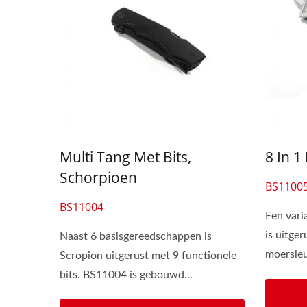
Multi Tang Met Bits,
8 In 1
Schorpioen
BS1100
BS11004
Een vari
is uitge
Naast 6 basisgereedschappen is
moersleu
Scropion uitgerust met 9 functionele
onderho
bits. BS11004 is gebouwd...