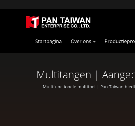
Startpagina
Over ons
Productiepr
Multitangen | Aangepa
Multifunctionele multitool | Pan Taiwan bied