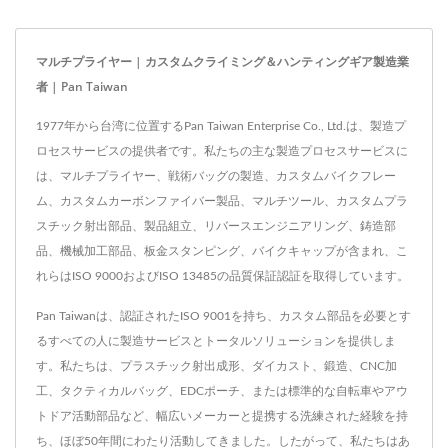
マルチプライヤー | カスタムクライミング＆ハンティングギア製造業
者 | Pan Taiwan
1977年から台湾に位置するPan Taiwan Enterprise Co., Ltd.は、製造プ
ロセスサービスの提供者です。私たちの主な製造プロセスサービスに
は、マルチプライヤー、戦術バッグの製造、カスタムバイクフレー
ム、カスタムカーボンファイバー製品、マルチツール、カスタムプラ
スチック射出部品、製品組立、リバースエンジニアリング、鋳造部
品、機械加工部品、板金スタンピング、バイクキャップが含まれ、こ
れらはISO 9000およびISO 13485の品質保証認証を取得しています。
Pan Taiwanは、認証されたISO 9001を持ち、カスタム部品を必要とす
るすべての人に製造サービスとトータルソリューションを提供しま
す。私たちは、プラスチック射出成形、ダイカスト、鍛造、CNC加
工、タクティカルバッグ、EDCポーチ、または標準的な自転車やアウ
トドア活動部品など、幅広いメーカーと提携する洗練された経験を持
ち、ほぼ50年間にわたり活動してきました。したがって、私たちはあ