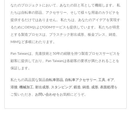
なたのプロジェクトにおいて、あなたの目と耳として機能します。 私
たちは自転車の部品、アクセサリー、そして様々な用途のカラビナを
提供するだけではありません。 私たちは、あなたのアイデアを実現す
るためにOEMおよびODMサービスも提供しています。 私たちが得意
とする製造プロセスは、プラスチック射出成形、板金プレス、鋳造、
MIMなど多岐にわたります。
Pan Taiwanは、先進技術と50年の経験を持つ製造プロセスサービスを
顧客に提供しており、Pan Taiwanは各顧客の要求が満たされることを
保証します。
私たちの高品質な製品
自転車部品
,
自転車アクセサリー
,
工具
,
ギア
,
溶接
,
機械加工
,
射出成形
,
スタンピング
,
鍛造
,
鋳造
,
成形
,
表面処理
を
ご覧いただき、
お問い合わせ
をお気軽にどうぞ。