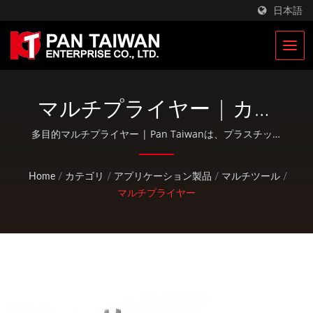
日本語
マルチプライヤー | カス
タムクライミング＆ハン
多目的マルチプライヤー | Pan Taiwanは、プラスチック
射出成形サービス、ダイカスト、鍛造、CNC加工、EDCポ
ティングギア製造業者 |
ーチ、標準自転車およびアウトドア活動部品などのOEM /
Home
/
カテゴリ
/
アプリケーション製品
/
マルチツール
/
ODMサービスを提供しています。
Pan Taiwan
マルチプライヤー