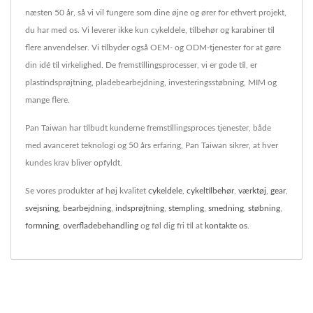
næsten 50 år, så vi vil fungere som dine øjne og ører for ethvert projekt,
du har med os. Vi leverer ikke kun cykeldele, tilbehør og karabiner til
flere anvendelser. Vi tilbyder også OEM- og ODM-tjenester for at gøre
din idé til virkelighed. De fremstillingsprocesser, vi er gode til, er
plastindsprøjtning, pladebearbejdning, investeringsstøbning, MIM og
mange flere.
Pan Taiwan har tilbudt kunderne fremstillingsproces tjenester, både
med avanceret teknologi og 50 års erfaring, Pan Taiwan sikrer, at hver
kundes krav bliver opfyldt.
Se vores produkter af høj kvalitet
cykeldele
,
cykeltilbehør
,
værktøj
,
gear
,
svejsning
,
bearbejdning
,
indsprøjtning
,
stempling
,
smedning
,
støbning
,
formning
,
overfladebehandling
og føl dig fri til at
kontakte os
.