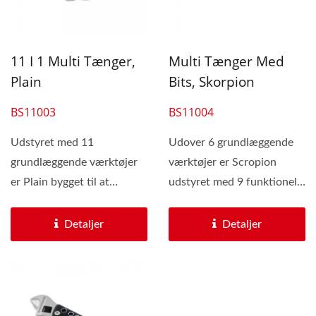
11 I 1 Multi Tænger,
Multi Tænger Med
Plain
Bits, Skorpion
BS11003
BS11004
Udstyret med 11
Udover 6 grundlæggende
grundlæggende værktøjer
værktøjer er Scropion
er Plain bygget til at
udstyret med 9 funktionelle
håndtere enhver opgave,...
bits. BS11004 er bygget...
Detaljer
Detaljer