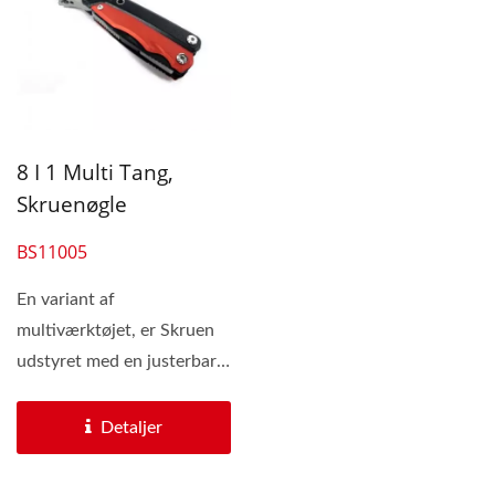
8 I 1 Multi Tang,
Skruenøgle
BS11005
En variant af
multiværktøjet, er Skruen
udstyret med en justerbar
skruenøgle, som kan løse...
Detaljer