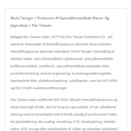
Multi Tænger | Producent Af Specialfremstillede Klatre- Og
Jagtudstyr | Pan Taiwan
Beliggende i Taiwan siden 1977 har Pan Taiwan Enterprise Co., Ltd.
været en leverandør af fremstillingsproces tjenester.Vores primære
fremstillingsproces tjenester inkluderer, Multi Tænger, fremstilling af
taktiske tasker, specialfremstillede cykelrammer, specialfremstillede
kulfiberprodukter, multitools, specialfremstillede plaststøbe dele,
produktmontering, reverse engineering, investeringsstøbningsdele,
bearbejdede dele, pladebearbejdning, cykelkapsler, som har ISO 9000
og ISO 13485 kvalitetscertificeringer.
Pan Taiwan med certificeret ISO 9001 tilbyder fremstillingsservices og
totale løsninger til alle, der har brug for specialdele. Vi har sofistikeret
erfaring med at samarbejde med et bredt udvalg af producenter inden
for plaststøbning, die casting, smedning, CNC-bearbejdning, taktiske
tasker, EDC-punge eller standarddele til cykler og udendørs aktiviteter i