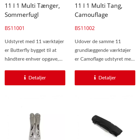
11 I 1 Multi Tænger,
11 I 1 Multi Tang,
Sommerfugl
Camouflage
BS11001
BS11002
Udstyret med 11 værktøjer
Udover de samme 11
er Butterfly bygget til at
grundlæggende værktøjer
håndtere enhver opgave,
er Camoflage udstyret med
der kastes...
et iøjnefaldende
camoflage...
Detaljer
Detaljer