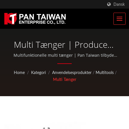
Dansk
Multi Tænger | Producent
Af Specialfremstillede
Multifunktionelle multi tænger | Pan Taiwan tilbyder
OEM / ODM-tjenester såsom plastindsprøjtning,
Klatre- Og Jagtudstyr | Pan
støbning, smedning, CNC-bearbejdning, EDC-poser og
Home
/
Kategori
/
Anvendelsesprodukter
/
Multitools
/
standarddele til cykler og udendørs aktiviteter.
Taiwan
Multi Tænger