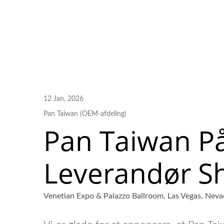
Bærbare Multitools
12 Jan, 2026
Pan Taiwan (OEM-afdeling)
Pan Taiwan P
Leverandør S
Venetian Expo & Palazzo Ballroom, Las Vegas, Nev