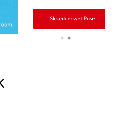
s
Skræddersyet Pose
k