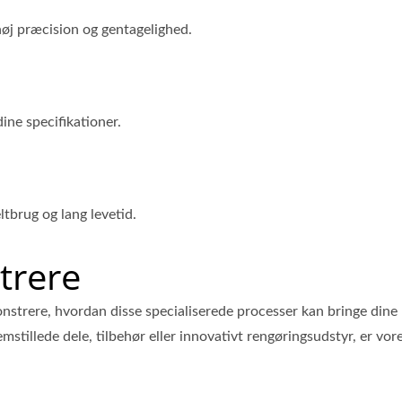
øj præcision og gentagelighed.
ine specifikationer.
eltbrug og lang levetid.
trere
trere, hvordan disse specialiserede processer kan bringe dine
remstillede dele, tilbehør eller innovativt rengøringsudstyr, er vo