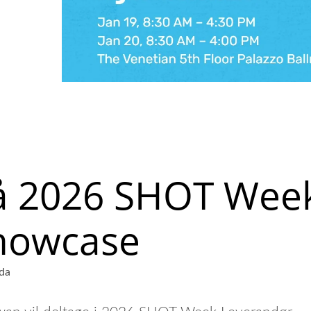
Skræddersyet Pose
Bærbare Multitool
å 2026 SHOT Wee
howcase
ada