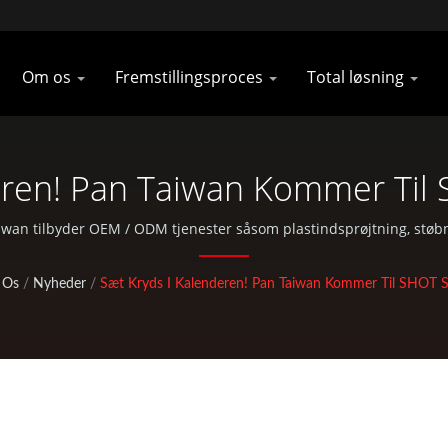
Om os
Fremstillingsproces
Total løsning
eren! Pan Taiwan Kommer Ti
e Og Mountainbike Dele Produc
an tilbyder OEM / ODM tjenester såsom plastindsprøjtning, støb
standard dele til cykler og udendørs aktiviteter.
 Os
/
Nyheder
/
Sæt Kryds I Kalenderen! Pan Taiwan Kommer Til SHO