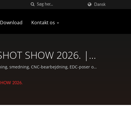
Dansk
Download
Kontakt os
l SHOT SHOW 2026. |
ent | Pan Taiwan
ning, smedning, CNC-bearbejdning, EDC-poser og
T SHOW 2026.