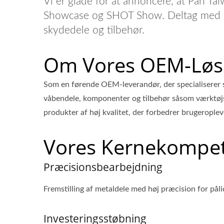
Vi er glade for at annoncere, at Pan T
Showcase og SHOT Show. Deltag med os 
skydedele og tilbehør.
Om Vores OEM-Løs
Som en førende OEM-leverandør, der specialiserer sig
våbendele, komponenter og tilbehør såsom værktøjss
produkter af høj kvalitet, der forbedrer brugerople
Vores Kernekompe
Præcisionsbearbejdning
Fremstilling af metaldele med høj præcision for pål
Investeringsstøbning