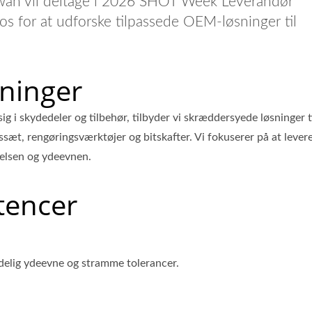
aiwan vil deltage i 2026 SHOT Week Leverandør
for at udforske tilpassede OEM-løsninger til
ninger
 i skydedeler og tilbehør, tilbyder vi skræddersyede løsninger t
æt, rengøringsværktøjer og bitskafter. Vi fokuserer på at lever
velsen og ydeevnen.
tencer
idelig ydeevne og stramme tolerancer.