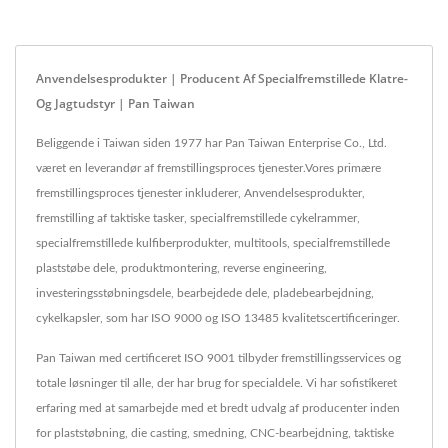
Anvendelsesprodukter | Producent Af Specialfremstillede Klatre-
Og Jagtudstyr | Pan Taiwan
Beliggende i Taiwan siden 1977 har Pan Taiwan Enterprise Co., Ltd.
været en leverandør af fremstillingsproces tjenester.Vores primære
fremstillingsproces tjenester inkluderer, Anvendelsesprodukter,
fremstilling af taktiske tasker, specialfremstillede cykelrammer,
specialfremstillede kulfiberprodukter, multitools, specialfremstillede
plaststøbe dele, produktmontering, reverse engineering,
investeringsstøbningsdele, bearbejdede dele, pladebearbejdning,
cykelkapsler, som har ISO 9000 og ISO 13485 kvalitetscertificeringer.
Pan Taiwan med certificeret ISO 9001 tilbyder fremstillingsservices og
totale løsninger til alle, der har brug for specialdele. Vi har sofistikeret
erfaring med at samarbejde med et bredt udvalg af producenter inden
for plaststøbning, die casting, smedning, CNC-bearbejdning, taktiske