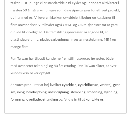
tasker, EDC-punge eller standarddele til cykler og udendørs aktiviteter i
næsten 50 år, så vi vil fungere som dine øjne og ører for ethvert projekt,
du har med os. Vi leverer ikke kun cykeldele, tilbehør og karabiner til
flere anvendelser. Vi tilbyder også OEM- og ODM-tjenester for at gøre
din idé til virkelighed. De fremstillingsprocesser, vi er gode til, er
plastindsprøjtning, pladebearbejdning, investeringsstøbning, MIM og
mange flere.
Pan Taiwan har tilbudt kunderne fremstillingsproces tjenester, både
med avanceret teknologi og 50 års erfaring, Pan Taiwan sikrer, at hver
kundes krav bliver opfyldt.
Se vores produkter af høj kvalitet
cykeldele
,
cykeltilbehør
,
værktøj
,
gear
,
svejsning
,
bearbejdning
,
indsprøjtning
,
stempling
,
smedning
,
støbning
,
formning
,
overfladebehandling
og føl dig fri til at
kontakte os
.