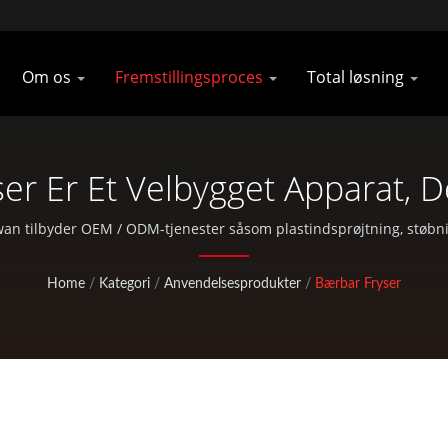
Om os
Fremstillingsproces
Total løsning
 Er Et Velbygget Apparat, De
Af Specialfremstillede Klatre-
aiwan tilbyder OEM / ODM-tjenester såsom plastindsprøjtning, stø
standarddele til cykler og udendørs aktiviteter.
Taiwan
Home
/
Kategori
/
Anvendelsesprodukter
/
Bærbar Fryser