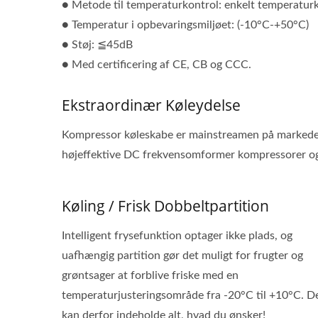
● Metode til temperaturkontrol: enkelt temperatur
● Temperatur i opbevaringsmiljøet: (-10°C-+50°C)
● Støj: ≦45dB
● Med certificering af CE, CB og CCC.
Ekstraordinær Køleydelse
Kompressor køleskabe er mainstreamen på markedet 
højeffektive DC frekvensomformer kompressorer og
Køling / Frisk Dobbeltpartition
Intelligent frysefunktion optager ikke plads, og
uafhængig partition gør det muligt for frugter og
grøntsager at forblive friske med en
temperaturjusteringsområde fra -20°C til +10°C. D
kan derfor indeholde alt, hvad du ønsker!