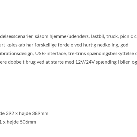
delsesscenarier, såsom hjemme/udendørs, lastbil, truck, picnic 
rt køleskab har forskellige fordele ved hurtig nedkøling, god
ibrationsdesign, USB-interface, tre-trins spændingsbeskyttelse 
sere dobbelt brug ved at starte med 12V/24V spænding i bilen o
dde 392 x højde 389mm
91 x højde 506mm