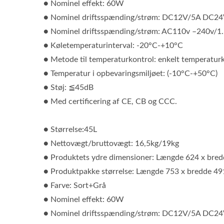
● Nominel effekt: 60W
● Nominel driftsspænding/strøm: DC12V/5A DC24
● Nominel driftsspænding/strøm: AC110v –240v/1
● Køletemperaturinterval: -20°C-+10°C
● Metode til temperaturkontrol: enkelt temperatur
● Temperatur i opbevaringsmiljøet: (-10°C-+50°C)
● Støj: ≦45dB
● Med certificering af CE, CB og CCC.
● Størrelse:45L
● Nettovægt/bruttovægt: 16,5kg/19kg
● Produktets ydre dimensioner: Længde 624 x bre
● Produktpakke størrelse: Længde 753 x bredde 4
● Farve: Sort+Grå
● Nominel effekt: 60W
● Nominel driftsspænding/strøm: DC12V/5A DC24