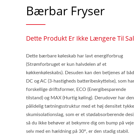
Bærbar Fryser
Dette Produkt Er Ikke Længere Til Sa
Dette bærbare køleskab har lavt energiforbrug
(Strømforbruget er kun halvdelen af et
køkkenkøleskabs). Desuden kan den betjenes af bå
DC og AC (3-hastigheds batteribeskyttelse), som har
forskellige driftsformer, ECO (Energibesparende
tilstand) og MAX (Hurtig køling). Derudover har den
pålidelig tætningsstruktur med et høj densitet tykk
skumisolationslag, som er et stødabsorberende desi
så du ikke behøver at bekymre dig om bump på veje
selv med en hældning på 30°, er den stadig stabil.