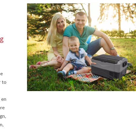
lg
de
 to
 en
ere
gn,
n,