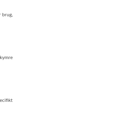
r brug,
ekymre
ecifikt