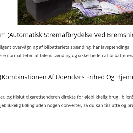
ystem (automatisk Strømafbrydelse Ved Bremsni
telligent overvågning af bilbatteriets spænding, har lavspændings
re normaliteten af bilens tænding og sikkerheden af bilbatterier
r (kombinationen Af Udendørs Frihed Og Hje
r, og tilslut cigarettænderen direkte for øjeblikkelig brug i bilen!
jeblikkelig køling uden nogen converter, så du kan tilslutte og b