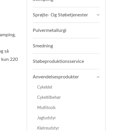
Sprøjte- Og Støbetjenester
Pulvermetallurgi
camping,
Smedning
og så
g kun 220
Støbeproduktionsservice
Anvendelsesprodukter
Cykeldel
Cykeltilbehør
Multitools
Jagtudstyr
Klatreudstyr