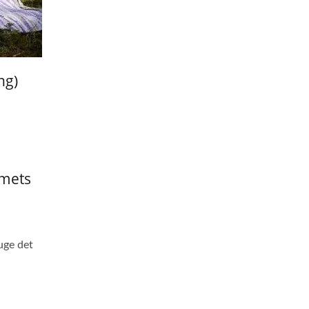
ng)
.
mmets
ruge det