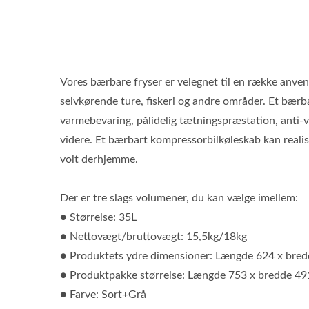
Vores bærbare fryser er velegnet til en række anven
selvkørende ture, fiskeri og andre områder. Et bærba
varmebevaring, pålidelig tætningspræstation, anti-v
videre. Et bærbart kompressorbilkøleskab kan reali
volt derhjemme.
Der er tre slags volumener, du kan vælge imellem:
● Størrelse: 35L
● Nettovægt/bruttovægt: 15,5kg/18kg
● Produktets ydre dimensioner: Længde 624 x bre
● Produktpakke størrelse: Længde 753 x bredde 4
● Farve: Sort+Grå