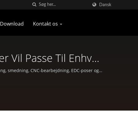
Dansk
Download
Kontakt os
r Vil Passe Til Enhver
 Og Jagtudstyr | Pan
bning, smedning, CNC-bearbejdning, EDC-poser og