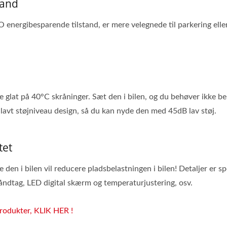
tand
energibesparende tilstand, er mere velegnede til parkering elle
glat på 40°C skråninger. Sæt den i bilen, og du behøver ikke b
lavt støjniveau design, så du kan nyde den med 45dB lav støj.
tet
den i bilen vil reducere pladsbelastningen i bilen! Detaljer er sp
ndtag, LED digital skærm og temperaturjustering, osv.
produkter, KLIK HER !