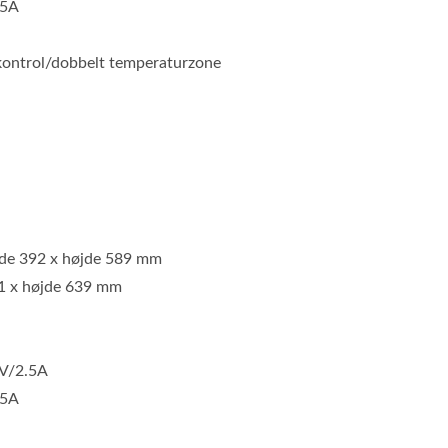
.5A
kontrol/dobbelt temperaturzone
Skræddersyet Pose
Bærbare Multitool
dde 392 x højde 589 mm
91 x højde 639 mm
V/2.5A
.5A