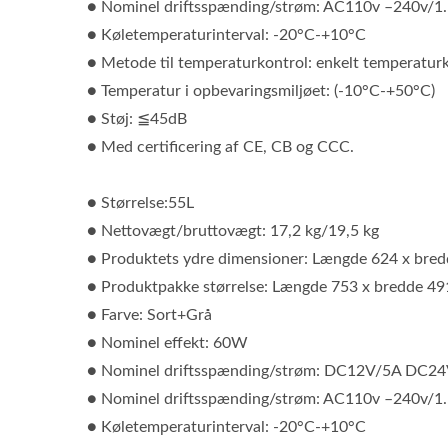
● Nominel driftsspænding/strøm: AC110v –240v/1
● Køletemperaturinterval: -20°C-+10°C
● Metode til temperaturkontrol: enkelt temperatur
● Temperatur i opbevaringsmiljøet: (-10°C-+50°C)
● Støj: ≦45dB
● Med certificering af CE, CB og CCC.
Bærbare Multitools
● Størrelse:55L
● Nettovægt/bruttovægt: 17,2 kg/19,5 kg
● Produktets ydre dimensioner: Længde 624 x bre
● Produktpakke størrelse: Længde 753 x bredde 4
● Farve: Sort+Grå
● Nominel effekt: 60W
● Nominel driftsspænding/strøm: DC12V/5A DC24
● Nominel driftsspænding/strøm: AC110v –240v/1
● Køletemperaturinterval: -20°C-+10°C