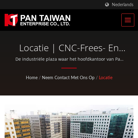
Nederlands
Locatie | CNC-Frees- En
Draaipartijen | Fabrikant
De industriële plaza waar het hoofdkantoor van Pan
Taiwan is gevestigd. | Pan Taiwan biedt OEM / ODM-
Van Racefietsonderdelen |
diensten zoals kunststof spuitgieten, die-casting,
Home
/
Neem Contact Met Ons Op
/
Locatie
smeden, CNC-bewerking, EDC-tassen en standaard
Pan Taiwan
fiets- en buitensportonderdelen.