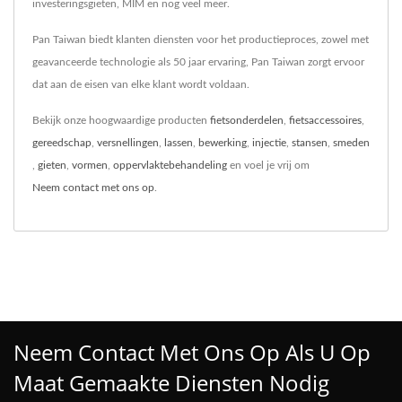
investeringsgieten, MIM en nog veel meer.
Pan Taiwan biedt klanten diensten voor het productieproces, zowel met
geavanceerde technologie als 50 jaar ervaring, Pan Taiwan zorgt ervoor
dat aan de eisen van elke klant wordt voldaan.
Bekijk onze hoogwaardige producten
fietsonderdelen
,
fietsaccessoires
,
gereedschap
,
versnellingen
,
lassen
,
bewerking
,
injectie
,
stansen
,
smeden
,
gieten
,
vormen
,
oppervlaktebehandeling
en voel je vrij om
Neem contact met ons op
.
Neem Contact Met Ons Op Als U Op
Maat Gemaakte Diensten Nodig