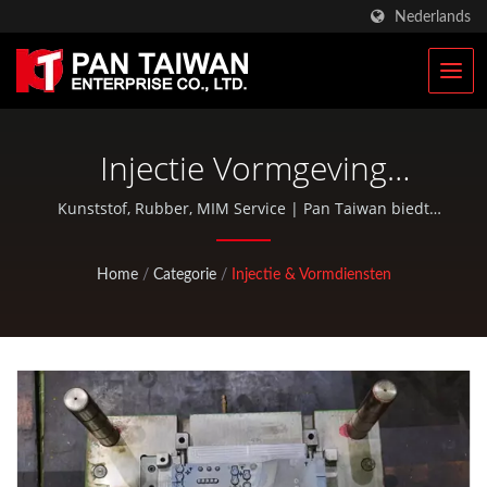
Nederlands
Injectie Vormgeving
ServiceFabrikant
Kunststof, Rubber, MIM Service | Pan Taiwan biedt
OEM / ODM-diensten zoals spuitgieten, die-casting,
smeden, CNC-bewerking, EDC-tassen en standaard
Home
/
Categorie
/
Injectie & Vormdiensten
fiets- en buitensportonderdelen.