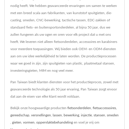
nodig heeft. We hebben geavanceerde ervaringen om samen te werken
met een breed scala aan fabrikanten, van kunststof spuitgieten, die-
casting, smeden, CNC-bewerking, tactische tassen, EDC-zakken of
standaard fiets- en buitensportonderdelen, al bijna 50 jaar, dus we
zullen fungeren als uw ogen en oren voor elk project dat u met ons
heeft. We leveren niet alleen fietsonderdelen, accessoires en karabiners
voor meerdere toepassingen. Wij bieden ook OEM- en ODM-diensten
aan om uw idee werkelijkheid te laten worden. De productieprocessen
waar we goed in zijn, zijn spuitgieten van plastic, plaatmetaal stansen,
investeringsgieten, MIM en nog veel meer.
Pan Taiwan biedt klanten diensten voor het productieproces, zowel met
geavanceerde technologie als 50 jaar ervaring, Pan Taiwan zorgt ervoor
dat aan de eisen van elke klant wordt voldaan.
Bekijk onze hoogwaardige producten
fietsonderdelen
,
fietsaccessoires
,
gereedschap
,
versnellingen
,
lassen
,
bewerking
,
injectie
,
stansen
,
smeden
,
gieten
,
vormen
,
oppervlaktebehandeling
en voel je vrij om