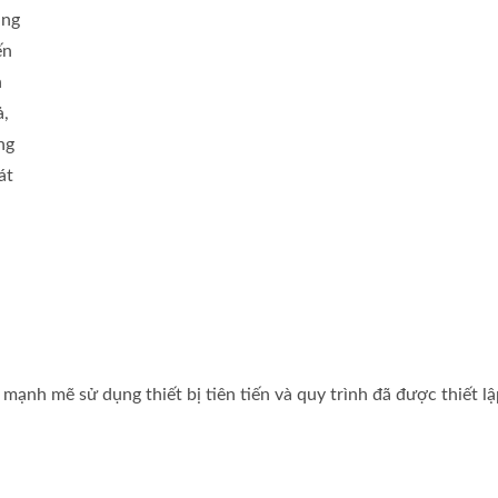
úng
ến
n
ả,
ng
át
mạnh mẽ sử dụng thiết bị tiên tiến và quy trình đã được thiết lậ