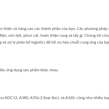
àn thiện và nâng cao các thành phần của bạn. Các phương pháp 
ện, sơn bột, phun cát, hoàn thiện rung và tẩy gỉ. Chúng tôi cũn
g và xử lý phân bổ logistics để tối ưu hóa chuỗi cung ứng của bạ
hiều ứng dụng sản phẩm khác nhau.
ư ADC12, A380, A356.2 (loại đúc), và A360, cũng như nhiều loạ