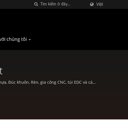
Việt
với chúng tôi
t
ựa, Đúc khuôn, Rèn, gia công CNC, túi EDC và các