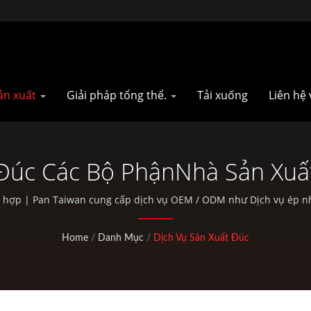
sản xuất
Giải pháp tổng thể.
Tải xuống
Liên hệ 
Đúc Các Bộ PhậnNhà Sản Xuấ
h hợp | Pan Taiwan cung cấp dịch vụ OEM / ODM như Dịch vụ ép nh
bộ phận xe đạp tiêu chuẩn và hoạt động ngoài trời.
Home
/
Danh Mục
/
Dịch Vụ Sản Xuất Đúc