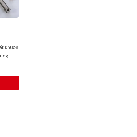
uất khuôn
cung