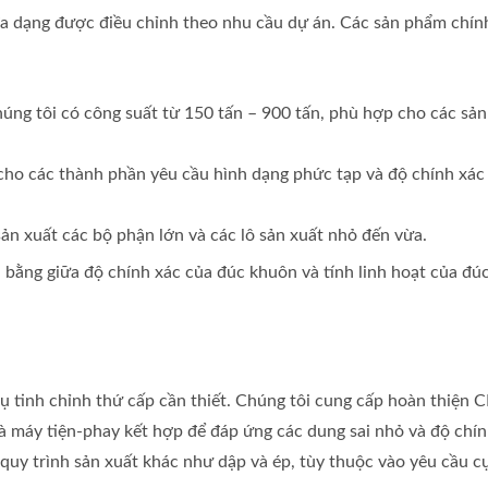
a dạng được điều chỉnh theo nhu cầu dự án. Các sản phẩm chín
ng tôi có công suất từ 150 tấn – 900 tấn, phù hợp cho các sả
cho các thành phần yêu cầu hình dạng phức tạp và độ chính xác
n xuất các bộ phận lớn và các lô sản xuất nhỏ đến vừa.
bằng giữa độ chính xác của đúc khuôn và tính linh hoạt của đúc
vụ tinh chỉnh thứ cấp cần thiết. Chúng tôi cung cấp hoàn thiện 
và máy tiện-phay kết hợp để đáp ứng các dung sai nhỏ và độ chín
 quy trình sản xuất khác như dập và ép, tùy thuộc vào yêu cầu c
úi Làm Theo Yêu Cầu
Dụng Cụ Đa Năng Di 