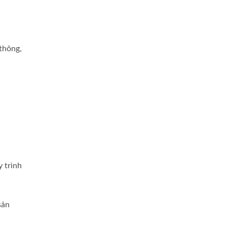
 thông,
 trình
sản