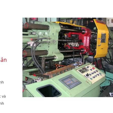
Sản
ính
t và
ĩnh