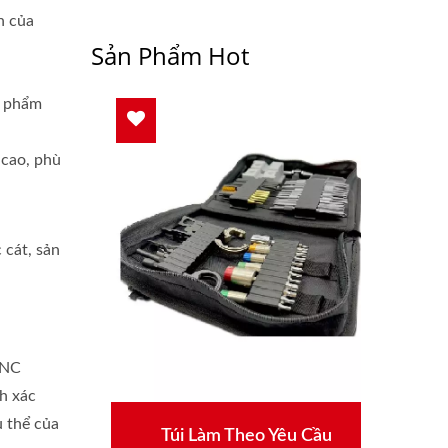
h của
Sản Phẩm Hot
n phẩm
 cao, phù
 cát, sản
CNC
h xác
ụ thể của
Động
Túi Làm Theo Yêu Cầu
Dụ