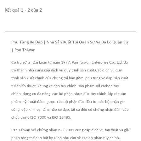
Kết quả 1 - 2 của 2
Phụ Tùng Xe Đạp | Nhà Sản Xuất Túi Quân Sự Và Ba Lô Quân Sự
| Pan Taiwan
Có trụ sở tại Đài Loan từ năm 1977, Pan Taiwan Enterprise Co., Ltd. đã
trở thành nhà cung cấp dịch vụ quy trình sản xuất.Các dịch vụ quy
trình sản xuất chính của chúng tôi bao gồm, phụ tùng xe đạp, sản xuất
túi chiến thuật, khung xe đạp tùy chỉnh, sản phẩm sợi carbon tùy
chỉnh, dụng cụ đa năng, các bộ phận nhựa đúc tùy chỉnh, lắp ráp sản
phẩm, kỹ thuật đảo ngược, các bộ phận đúc đầu tư, các bộ phận gia
công, dập kim loại tấm, nắp xe đạp, tất cả đều có chứng nhận đảm bảo
chất lượng ISO 9000 và ISO 13485.
Pan Taiwan với chứng nhận ISO 9001 cung cấp dịch vụ sản xuất và giải
pháp tổng thể cho bất kỳ ai có nhu cầu về các bộ phận tùy chỉnh.