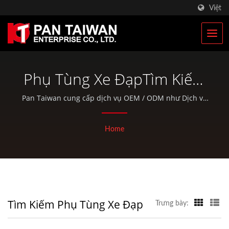
Việt
Phụ Tùng Xe ĐạpTìm Kiếm
| Nhà Sản Xuất Túi Quân
Pan Taiwan cung cấp dịch vụ OEM / ODM như Dịch vụ
Đúc Nhựa, Đúc Khuôn, Rèn, gia công CNC, túi EDC và
Sự Và Ba Lô Quân Sự | Pan
các bộ phận xe đạp và hoạt động ngoài trời tiêu
Home
Taiwan
chuẩn.
Tìm Kiếm Phụ Tùng Xe Đạp
Trưng bày: