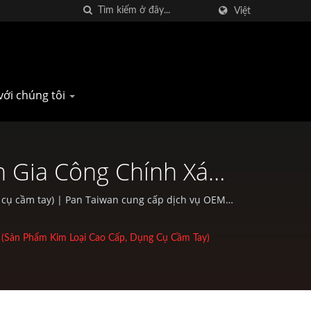
Việt
với chúng tôi
n Gia Công Chính Xác
g Cụ Cầm Tay) | Nhà
 cụ cầm tay) | Pan Taiwan cung cấp dịch vụ OEM /
cũng như các hoạt động ngoài trời.
e Đạp Địa Hình | Pan
 (sản Phẩm Kim Loại Cao Cấp, Dụng Cụ Cầm Tay)