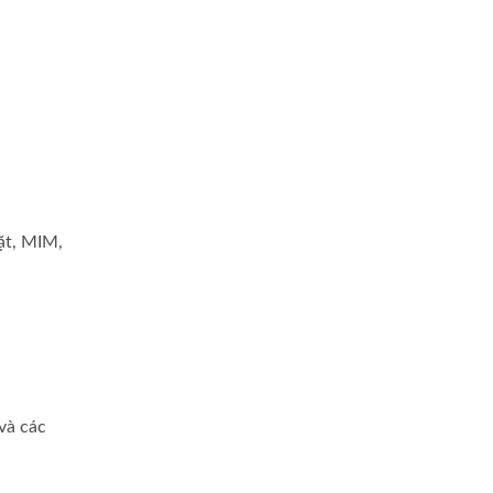
mặt, MIM,
 và các