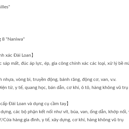
lles"
g 8 "Naniwa"
ính xác Đài Loan】
úc sáp mất, đúc áp lực, ép, gia công chính xác các loại, xử lý bề 
nh nhựa, vòng bi, truyền động, bánh răng, động cơ, van, v.v.
ử, y tế, quang học, bán dẫn, cơ khí, ô tô, hàng không vũ trụ
o cấp Đài Loan và dụng cụ cầm tay】
 dựng, các bộ phận kết nối như vít, búa, van, ống dẫn, khớp nối,
ửa hàng gia đình, y tế, xây dựng, cơ khí, hàng không vũ trụ