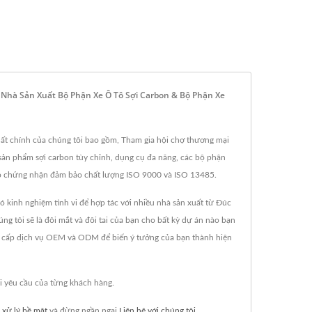
 Nhà Sản Xuất Bộ Phận Xe Ô Tô Sợi Carbon & Bộ Phận Xe
 xuất chính của chúng tôi bao gồm, Tham gia hội chợ thương mại
, sản phẩm sợi carbon tùy chỉnh, dụng cụ đa năng, các bộ phận
u có chứng nhận đảm bảo chất lượng ISO 9000 và ISO 13485.
ó kinh nghiệm tinh vi để hợp tác với nhiều nhà sản xuất từ Đúc
ng tôi sẽ là đôi mắt và đôi tai của bạn cho bất kỳ dự án nào bạn
ng cấp dịch vụ OEM và ODM để biến ý tưởng của bạn thành hiện
i yêu cầu của từng khách hàng.
,
xử lý bề mặt
và đừng ngần ngại
Liên hệ với chúng tôi
.