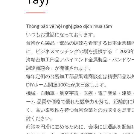
Thông báo về hội nghị giao dịch mua sắm
いつもお世話になっております。
Dụng Cụ Đa Năng Di Động
T
台湾から製品・部品の調達を希望する日本企業様
に、ビジネスマッチングの場を提供する 「 2023
湾精密加工部品／ハイエンド金属製品・ハンドツ
調達商談会」が開催されます。
毎年定例の台密加工部品調達商談会は精密部品以
DIYホーム関連100社が来日致します。
機械・自動車・航空宇宙・医療・電子産業・建築
ーム.品質や価格で優れた競争力を持ち、距離的に
く、高い柔軟性を持つ台湾企業とのお取引を是非
討ください。
商談を円滑に進めるために、会場には通訳を配備