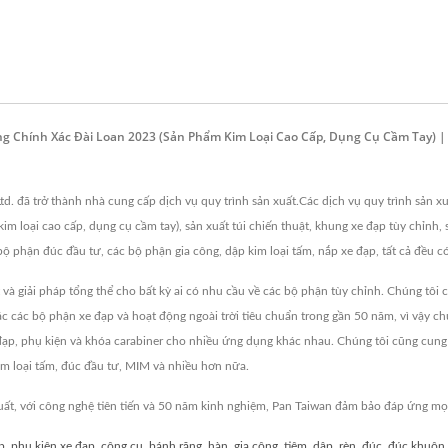
g Chính Xác Đài Loan 2023 (sản Phẩm Kim Loại Cao Cấp, Dụng Cụ Cầm Tay) |
Ltd. đã trở thành nhà cung cấp dịch vụ quy trình sản xuất.Các dịch vụ quy trình sản
im loại cao cấp, dụng cụ cầm tay), sản xuất túi chiến thuật, khung xe đạp tùy chỉnh
 bộ phận đúc đầu tư, các bộ phận gia công, dập kim loại tấm, nắp xe đạp, tất cả đề
à giải pháp tổng thể cho bất kỳ ai có nhu cầu về các bộ phận tùy chỉnh. Chúng tôi c
c các bộ phận xe đạp và hoạt động ngoài trời tiêu chuẩn trong gần 50 năm, vì vậy chú
e đạp, phụ kiện và khóa carabiner cho nhiều ứng dụng khác nhau. Chúng tôi cũng cu
kim loại tấm, đúc đầu tư, MIM và nhiều hơn nữa.
uất, với công nghệ tiên tiến và 50 năm kinh nghiệm, Pan Taiwan đảm bảo đáp ứng mọ
p
,
phụ kiện xe đạp
,
công cụ
,
bánh răng
,
hàn
,
gia công
,
tiêm
,
dập
,
rèn
,
đúc
,
đúc khuôn