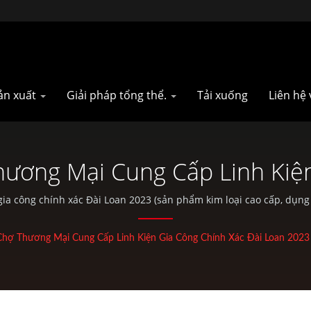
sản xuất
Giải pháp tổng thể.
Tải xuống
Liên hệ 
ương Mại Cung Cấp Linh Kiệ
 Phẩm Kim Loại Cao Cấp, Dụn
gia công chính xác Đài Loan 2023 (sản phẩm kim loại cao cấp, dụng
ôn, Rèn, gia công CNC, túi EDC và các bộ phận xe đạp tiêu chuẩn 
 Ô Tô Sợi Carbon & Bộ Phận X
Chợ Thương Mại Cung Cấp Linh Kiện Gia Công Chính Xác Đài Loan 2023
Taiwan