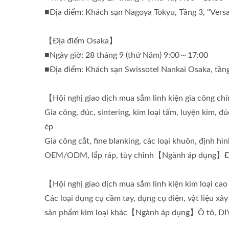
■Địa điểm: Khách sạn Nagoya Tokyu, Tầng 3, "Versai
【Địa điểm Osaka】
■Ngày giờ: 28 tháng 9 (thứ Năm) 9:00～17:00
■Địa điểm: Khách sạn Swissotel Nankai Osaka, tần
【Hội nghị giao dịch mua sắm linh kiện gia công ch
Gia công, đúc, sintering, kim loại tấm, luyện kim, đ
ép
Gia công cắt, fine blanking, các loại khuôn, định hì
OEM/ODM, lắp ráp, tùy chỉnh【Ngành áp dụng】Điện t
【Hội nghị giao dịch mua sắm linh kiện kim loại ca
Các loại dụng cụ cầm tay, dụng cụ điện, vật liệu xây
sản phẩm kim loại khác【Ngành áp dụng】Ô tô, DIY/C