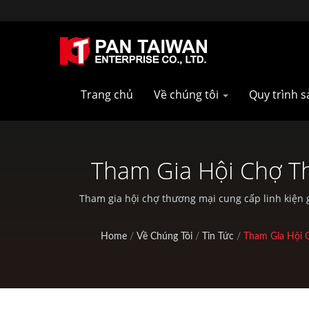
Trang chủ
Về chúng tôi
Quy trình 
Tham Gia Hội Chợ Th
Đài Loan 2023 (sản
Tham gia hội chợ thương mại cung cấp linh kiện 
ODM như Dịch vụ Đúc nhựa, Đúc khu
Sản Xuất Bộ Phận Xe
Home
/
Về Chúng Tôi
/
Tin Tức
/
Tham Gia Hội 