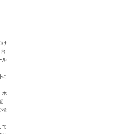
úi Làm Theo Yêu Cầu
Dụng Cụ Đa Năng Di 
向け
年台
ール
外に
・ホ
近
ご検
して