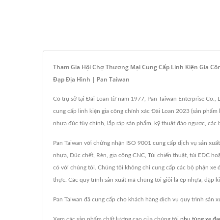
Tham Gia Hội Chợ Thương Mại Cung Cấp Linh Kiện Gia Côn
Đạp Địa Hình | Pan Taiwan
Có trụ sở tại Đài Loan từ năm 1977, Pan Taiwan Enterprise Co., 
cung cấp linh kiện gia công chính xác Đài Loan 2023 (sản phẩm k
nhựa đúc tùy chỉnh, lắp ráp sản phẩm, kỹ thuật đảo ngược, các
Pan Taiwan với chứng nhận ISO 9001 cung cấp dịch vụ sản xuất v
nhựa, Đúc chết, Rèn, gia công CNC, Túi chiến thuật, túi EDC hoặ
có với chúng tôi. Chúng tôi không chỉ cung cấp các bộ phận x
thực. Các quy trình sản xuất mà chúng tôi giỏi là ép nhựa, dập 
Pan Taiwan đã cung cấp cho khách hàng dịch vụ quy trình sản x
Xem các sản phẩm chất lượng cao của chúng tôi
phụ tùng xe đạ