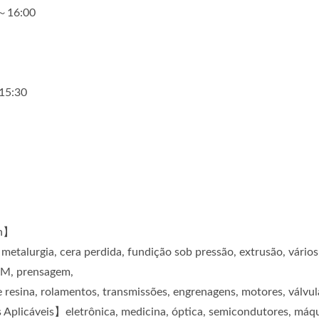
0～16:00
～15:30
an】
 metalurgia, cera perdida, fundição sob pressão, extrusão, vários
MIM, prensagem,
 resina, rolamentos, transmissões, engrenagens, motores, válvula
licáveis】eletrônica, medicina, óptica, semicondutores, máqu