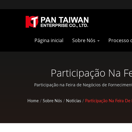
Página inicial
Sobre Nós
Processo 
Participação Na 
Precisão De Taiwa
Participação na Feira de Negócios de Fornecimen
oferece serviços OEM / ODM, como Serviço de 
Ferramentas Manua
Home
/
Sobre Nós
/
Notícias
/
Participação Na Feira De
Carbono E Peça