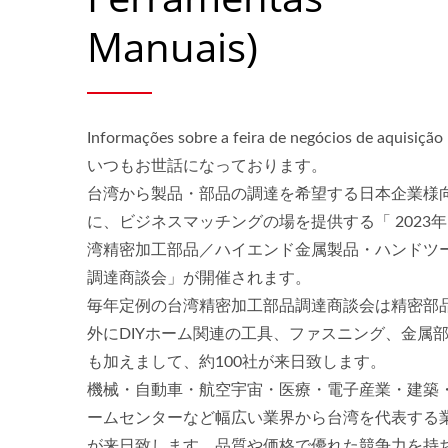
Manuais)
Ferramentas Multiuso
Informações sobre a feira de negócios de aquisição
Portáteis
いつもお世話になっております。
台湾から製品・部品の調達を希望する日本企業様
に、ビジネスマッチングの場を提供する「 2023
湾精密加工部品／ハイエンド金属製品・ハンドツ
調達商談会」が開催されます。
毎年定例の台湾精密加工部品調達商談会は精密部
外にDIYホーム関連の工具、ファスニング、金属
も加えまして、約100社が来日致します。
機械・自動車・航空宇宙・医療・電子産業・建築
ームセンターなど幅広い業界から台湾を代表する
が来日致します。品質や価格で優れた競争力を持