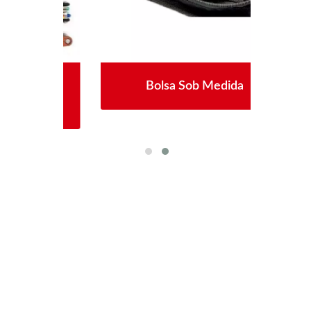
so
Bolsa Sob Medida
F