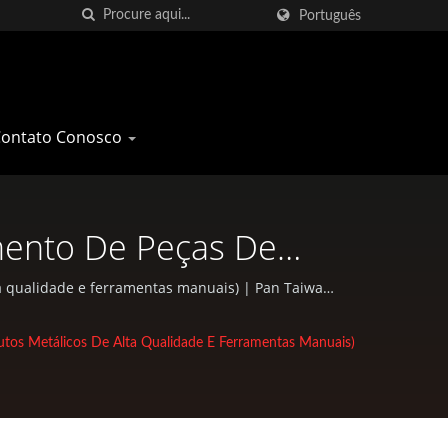
Português
Contato Conosco
mento De Peças De
e Alta Qualidade E
ta qualidade e ferramentas manuais) | Pan Taiwan
, bolsas EDC e peças padrão para bicicletas e
 Carro Em Fibra De
tos Metálicos De Alta Qualidade E Ferramentas Manuais)
ha | Pan Taiwan