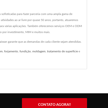
s sofisticadas para fazer parceria com uma ampla gama de
 atividades ao ar livre por quase 50 anos, portanto, atuaremos
 para várias aplicações. Também oferecemos serviços OEM e ODM
ão por investimento, MIM e muitos mais.
Taiwan garante que as demandas de cada cliente sejam atendidas.
em
,
forjamento
,
fundição
,
moldagem
,
tratamento de superfície
e
CONTATO AGORA!!