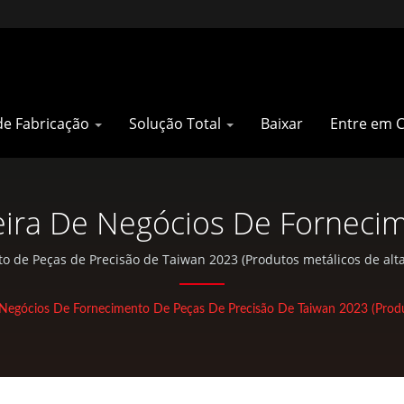
de Fabricação
Solução Total
Baixar
Entre em 
Feira De Negócios De Forneci
n 2023 (Produtos Metálicos D
to de Peças de Precisão de Taiwan 2023 (Produtos metálicos de al
Injeção Plástica, Fundição sob Pressão, Forjamento, usinagem CNC
is) | Fabricante De Peças De
atividades ao ar livre.
 Negócios De Fornecimento De Peças De Precisão De Taiwan 2023 (Produ
s Para Bicicletas De Montan