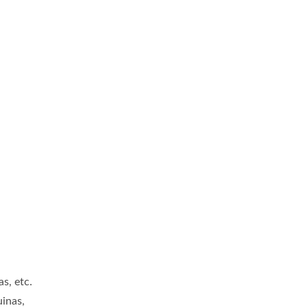
s, etc.
inas,