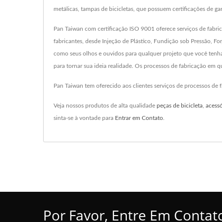
metálicas, tampas de bicicletas, que possuem certificações de g
Pan Taiwan com certificação ISO 9001 oferece serviços de fabric
fabricantes, desde Injeção de Plástico, Fundição sob Pressão, Fo
como seus olhos e ouvidos para qualquer projeto que você ten
para tornar sua ideia realidade. Os processos de fabricação em
Pan Taiwan tem oferecido aos clientes serviços de processos de
Veja nossos produtos de alta qualidade
peças de bicicleta
,
acessó
sinta-se à vontade para
Entrar em Contato
.
Por Favor, Entre Em Contat