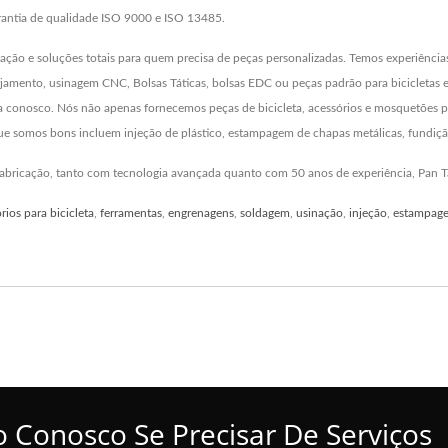
arantia de qualidade ISO 9000 e ISO 13485.
ação e soluções totais para quem precisa de peças personalizadas. Temos experiência
rjamento, usinagem CNC, Bolsas Táticas, bolsas EDC ou peças padrão para bicicletas e
ha conosco. Nós não apenas fornecemos peças de bicicleta, acessórios e mosquetões
 que somos bons incluem injeção de plástico, estampagem de chapas metálicas, fundiç
 fabricação, tanto com tecnologia avançada quanto com 50 anos de experiência, Pan 
rios para bicicleta
,
ferramentas
,
engrenagens
,
soldagem
,
usinação
,
injeção
,
estampag
o Conosco Se Precisar De Serviços