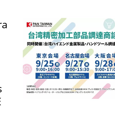
ra
s
E