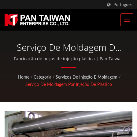
Português
Serviço De Moldagem De
Polímero Fabricante
Fabricação de peças de injeção plástica | Pan Taiwan
oferece serviços OEM / ODM, como Serviço de Injeção
Plástica, Fundição, Forjamento, usinagem CNC, bolsas
Home
/
Categoria
/
Serviços De Injeção E Moldagem
/
EDC e peças padrão para bicicletas e atividades ao ar
Serviço De Moldagem Por Injeção De Plástico
livre.