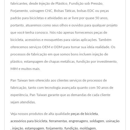
fabricantes, desde Injeção de Plástico, Fundição sob Pressão,
Forjamento, usinagem CNC, Bolsas Táticas, bolsas EDC ou peças
padrão para bicicletas e atividades ao ar livre por quase 50 anos,
portanto, atuaremos como seus olhos e ouvidos para qualquer projeto
que você tenha conosco. Nós não apenas fornecemos peças de
bicicleta, acessórios e mosquetões para várias aplicações. Também
oferecemos serviços OEM e ODM para tornar sua ideia realidade. Os
processos de fabricação em que somos bons incluem injeção de
plástico, estampagem de chapas metálicas, fundição por investimento,
MIM e muitos mais.
Pan Taiwan tem oferecido aos clientes serviços de processos de
fabricação, tanto com tecnologia avançada quanto com 50 anos de
experiência, Pan Taiwan garante que as demandas de cada cliente
sejam atendidas.
Veja nossos produtos de alta qualidade
peças de bicicleta
,
acessórios para bicicleta
,
ferramentas
,
engrenagens
,
soldagem
,
usinação
,
injeção
,
estampagem
,
forjamento
,
fundição
,
moldagem
,