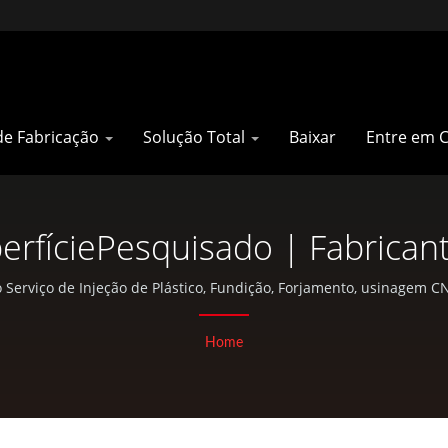
de Fabricação
Solução Total
Baixar
Entre em 
rfíciePesquisado | Fabricant
res E Mochilas Militares | Pan
erviço de Injeção de Plástico, Fundição, Forjamento, usinagem CN
atividades ao ar livre.
Home