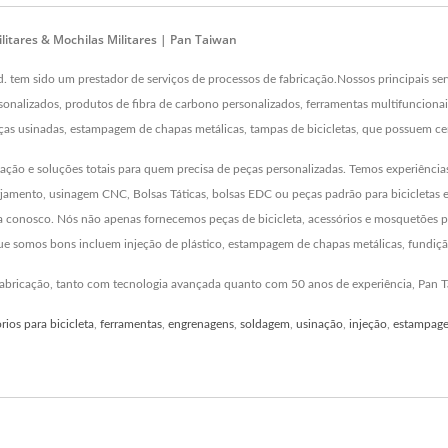
litares & Mochilas Militares | Pan Taiwan
. tem sido um prestador de serviços de processos de fabricação.Nossos principais se
personalizados, produtos de fibra de carbono personalizados, ferramentas multifunciona
eças usinadas, estampagem de chapas metálicas, tampas de bicicletas, que possuem ce
ação e soluções totais para quem precisa de peças personalizadas. Temos experiência
rjamento, usinagem CNC, Bolsas Táticas, bolsas EDC ou peças padrão para bicicletas e
ha conosco. Nós não apenas fornecemos peças de bicicleta, acessórios e mosquetões
 que somos bons incluem injeção de plástico, estampagem de chapas metálicas, fundiç
 fabricação, tanto com tecnologia avançada quanto com 50 anos de experiência, Pan 
rios para bicicleta
,
ferramentas
,
engrenagens
,
soldagem
,
usinação
,
injeção
,
estampag