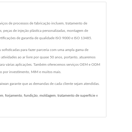
rviços de processos de fabricação incluem, tratamento de
is, peças de injeção plástica personalizadas, montagem de
rtificações de garantia de qualidade ISO 9000 e ISO 13485.
s sofisticadas para fazer parceria com uma ampla gama de
 atividades ao ar livre por quase 50 anos, portanto, atuaremos
 para várias aplicações. Também oferecemos serviços OEM e ODM
ão por investimento, MIM e muitos mais.
Taiwan garante que as demandas de cada cliente sejam atendidas.
em
,
forjamento
,
fundição
,
moldagem
,
tratamento de superfície
e