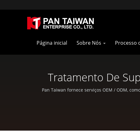
Página inicial
Sobre Nós
Processo 
Tratamento De Supe
Milita
Pan Taiwan fornece serviços OEM / ODM, como S