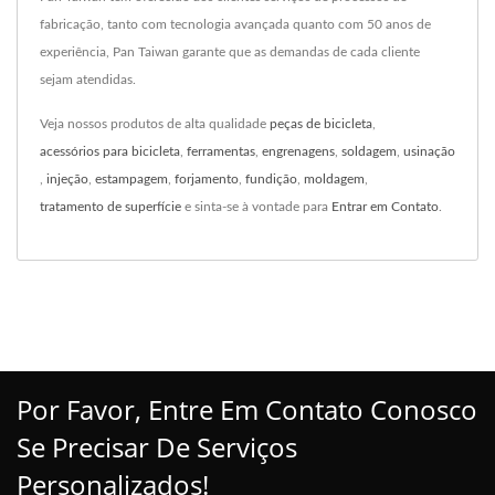
fabricação, tanto com tecnologia avançada quanto com 50 anos de
experiência, Pan Taiwan garante que as demandas de cada cliente
sejam atendidas.
Veja nossos produtos de alta qualidade
peças de bicicleta
,
acessórios para bicicleta
,
ferramentas
,
engrenagens
,
soldagem
,
usinação
,
injeção
,
estampagem
,
forjamento
,
fundição
,
moldagem
,
tratamento de superfície
e sinta-se à vontade para
Entrar em Contato
.
Por Favor, Entre Em Contato Conosco
Se Precisar De Serviços
Personalizados!