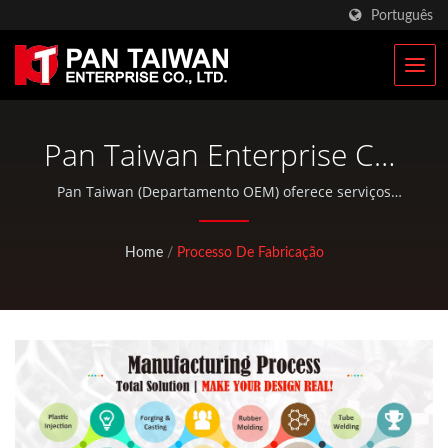
Português
Pan Taiwan Enterprise Co.,
Ltd.
Pan Taiwan (Departamento OEM) oferece serviços
OEM / ODM e soluções completas para peças de
bicicleta e produtos ao ar livre, e também fornecemos
Home
/
Processo De Fabricação
produtos prontos com excelente qualidade.